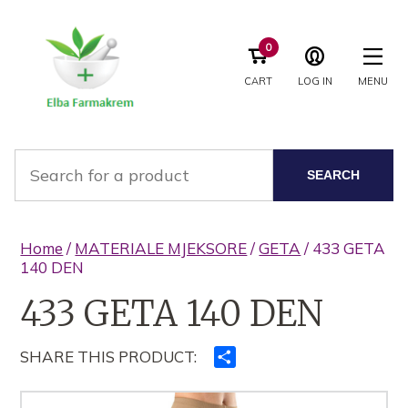
0
CART
LOG IN
MENU
SEARCH
Home
/
MATERIALE MJEKSORE
/
GETA
/ 433 GETA
140 DEN
433 GETA 140 DEN
SHARE THIS PRODUCT:
Ndajeni
me
të