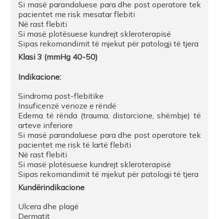
Si masë parandaluese para dhe post operatore tek
FARMACI SHABA DR
pacientet me risk mesatar flebiti
Në rast flebiti
Si masë plotësuese kundrejt skleroterapisë
FARMACI EURO SPUSHTARAK Tirane
Sipas rekomandimit të mjekut për patologji të tjera
Klasi
3 (mmHg 40-50)
Farmaci Gentiana MarkuTR
Indikacione
:
Sindroma post-flebitike
Insuficenzë venoze e rëndë
Edema të rënda (trauma, distorcione, shëmbje) të
arteve inferiore
Si masë parandaluese para dhe post operatore tek
pacientet me risk të lartë flebiti
Në rast flebiti
Si masë plotësuese kundrejt skleroterapisë
Sipas rekomandimit të mjekut për patologji të tjera
Kundërindikacione
Ulcera dhe plagë
Dermatit