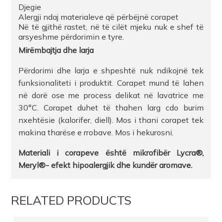
Djegie
Alergji ndaj materialeve që përbëjnë corapet
Në të gjithë rastet, në të cilët mjeku nuk e shef të
arsyeshme përdorimin e tyre.
Mirëmbajtja
dhe
larja
Përdorimi dhe larja e shpeshtë nuk ndikojnë tek
funksionaliteti i produktit. Corapet mund të lahen
në dorë ose me process delikat në lavatrice me
30°C. Corapet duhet të thahen larg cdo burim
nxehtësie (kalorifer, diell). Mos i thani corapet tek
makina tharëse e rrobave. Mos i hekurosni.
Materiali
i
corapeve
është
mikrofibër
Lycra®,
Meryl®-
efekt
hipoalergjik
dhe
kundër
aromave
.
RELATED PRODUCTS