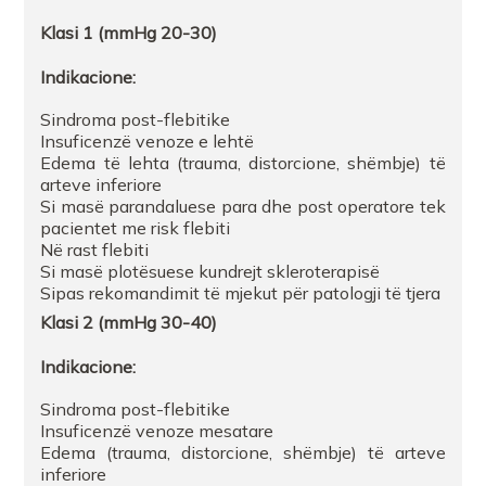
Klasi
1 (mmHg 20-30)
FARMACI INA CELA TIRANE
Indikacione
:
Farmaci Blue Pharma 7
Sindroma post-flebitike
Insuficenzë venoze e lehtë
Edema të lehta (trauma, distorcione, shëmbje) të
Farmaci Blue Pharma 7
arteve inferiore
Si masë parandaluese para dhe post operatore tek
pacientet me risk flebiti
Farmaci Elda
Në rast flebiti
Si masë plotësuese kundrejt skleroterapisë
Sipas rekomandimit të mjekut për patologji të tjera
FARMACI RUBINI
Klasi
2 (mmHg 30-40)
Farmaci GEGA
Indikacione
:
Sindroma post-flebitike
Insuficenzë venoze mesatare
FARMACI MISHEL
Edema (trauma, distorcione, shëmbje) të arteve
inferiore