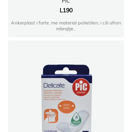
PIC
L
190
Ankerplast i forte, me material polietilen, i cili ofron
mbrojtje...