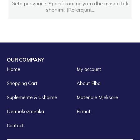
Geta per varice. Specifikoni ngjyren dhe masen tek
shenimi. (Referojuni...
OUR COMPANY
Home
My account
Shopping Cart
About Elba
Suplemente & Ushqime
Materiale Mjeksore
Dermokozmetika
Firmat
Contact