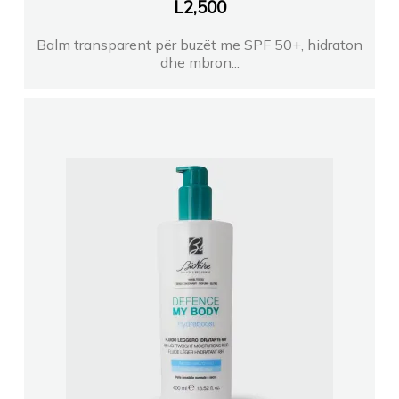
L
2,500
Balm transparent për buzët me SPF 50+, hidraton
dhe mbron...