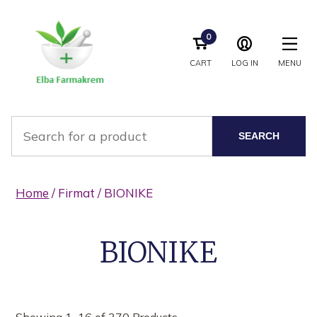
0
CART
LOG IN
MENU
SEARCH
Home
/ Firmat / BIONIKE
BIONIKE
Showing 1–16 of 370 Products