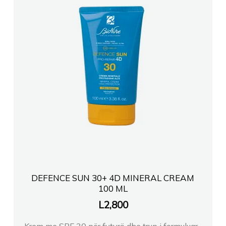
DEFENCE SUN 30+ 4D MINERAL CREAM
100 ML
L
2,800
Krem me SPF 30 për fytyrë dhe trup i formuluar...