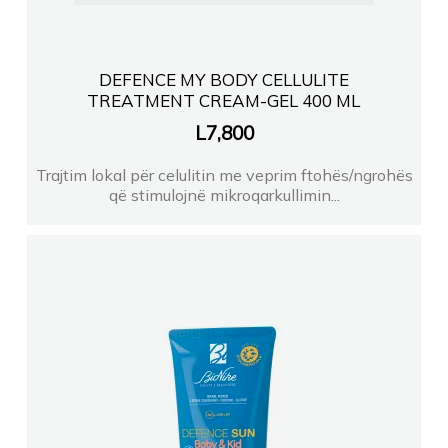
DEFENCE MY BODY CELLULITE
TREATMENT CREAM-GEL 400 ML
L
7,800
Trajtim lokal për celulitin me veprim ftohës/ngrohës
që stimulojnë mikroqarkullimin...