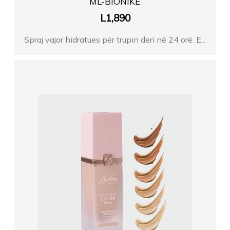
ML-BIONIKE
L
1,890
Spraj vajor hidratues për trupin deri në 24 orë. E...