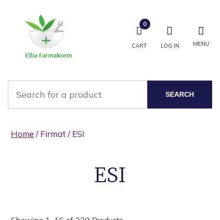
0
MENU
CART
LOG IN
SEARCH
Home
/ Firmat / ESI
ESI
Showing 1–16 of 239 Products