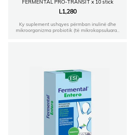
FERMENTAL PRO-TRANSIT x 10 stick
L
1,280
Ky suplement ushqyes përmban inulinë dhe
mikroorganizma probiotik (të mikrokapsuluara...