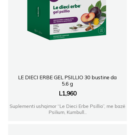
LE DIECI ERBE GEL PSILLIO 30 bustine da
5.6 g
L
1,960
Suplementi ushqimor “Le Dieci Erbe Psillio”, me bazë
Psilium, Kumbull...