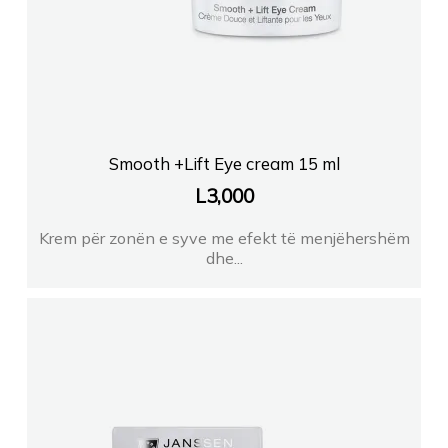
Smooth +Lift Eye cream 15 ml
L
3,000
Krem për zonën e syve me efekt të menjëhershëm
dhe...