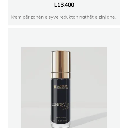
L
13,400
Krem për zonën e syve redukton rrathët e zinj dhe...