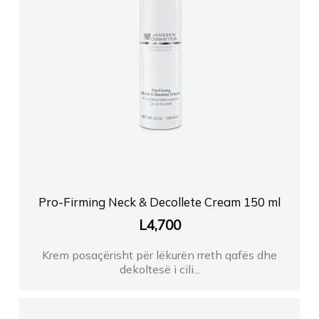
Pro-Firming Neck & Decollete Cream 150 ml
L
4,700
Krem posaçërisht për lëkurën rreth qafës dhe
dekoltesë i cili...