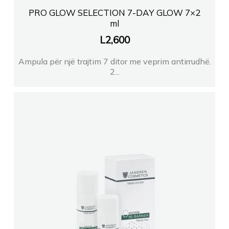
PRO GLOW SELECTION 7-DAY GLOW 7×2
ml
L
2,600
Ampula për një trajtim 7 ditor me veprim antirrudhë.
2...