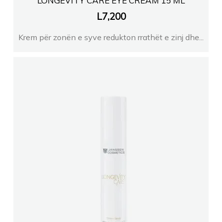
LONGEVITY CARE EYE CREAM 15 ML
L
7,200
Krem për zonën e syve redukton rrathët e zinj dhe...