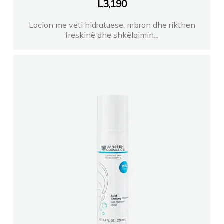
L
3,190
Locion me veti hidratuese, mbron dhe rikthen
freskinë dhe shkëlqimin...