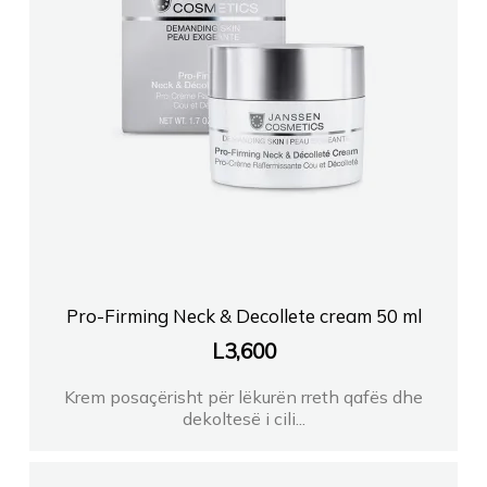
Pro-Firming Neck & Decollete cream 50 ml
L
3,600
Krem posaçërisht për lëkurën rreth qafës dhe
dekoltesë i cili...