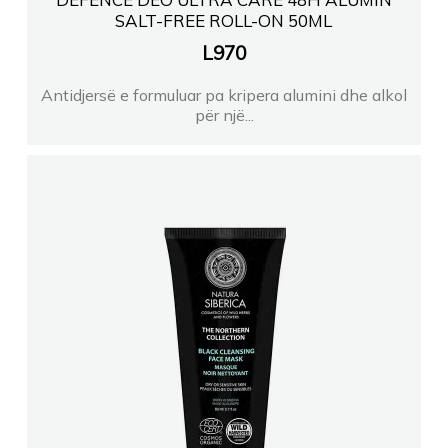
SALT-FREE ROLL-ON 50ML
L
970
Antidjersë e formuluar pa kripera alumini dhe alkol
për një...