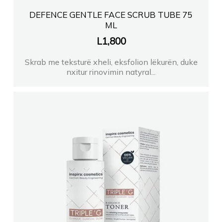
DEFENCE GENTLE FACE SCRUB TUBE 75
ML
L
1,800
Skrab me teksturë xheli, eksfolion lëkurën, duke
nxitur rinovimin natyral...