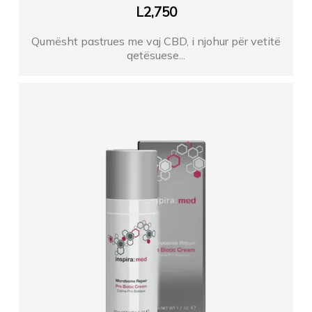
L
2,750
Qumësht pastrues me vaj CBD, i njohur për vetitë
qetësuese...