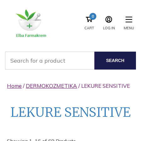
0
CART
LOG IN
MENU
SEARCH
Home
/
DERMOKOZMETIKA
/ LEKURE SENSITIVE
LEKURE SENSITIVE
Showing 1–16 of 69 Products