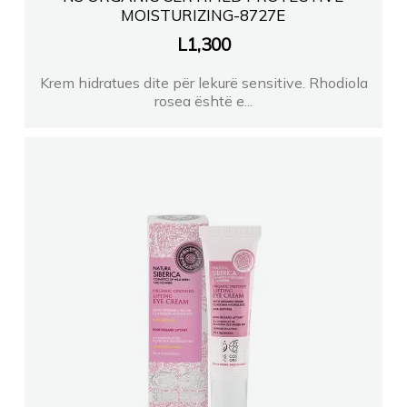
MOISTURIZING-8727E
L
1,300
Krem hidratues dite për lekurë sensitive. Rhodiola
rosea është e...