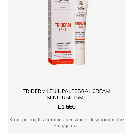
TRIDERM LENIL PALPEBRAL CREAM
MINITUBE 15ML
L
1,660
Krem për kujdes ndihmës për skuqje, deskuamim dhe
kruajtje në...