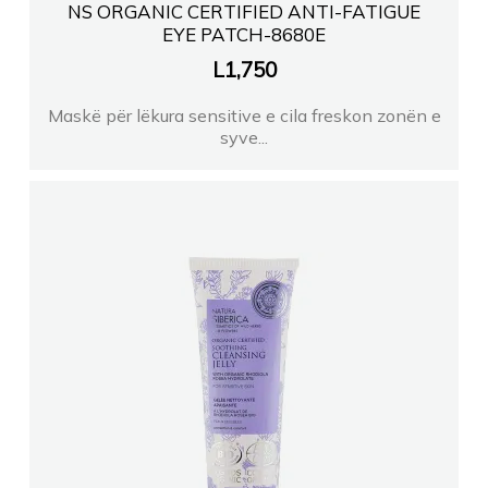
NS ORGANIC CERTIFIED ANTI-FATIGUE
EYE PATCH-8680E
L
1,750
Maskë për lëkura sensitive e cila freskon zonën e
syve...