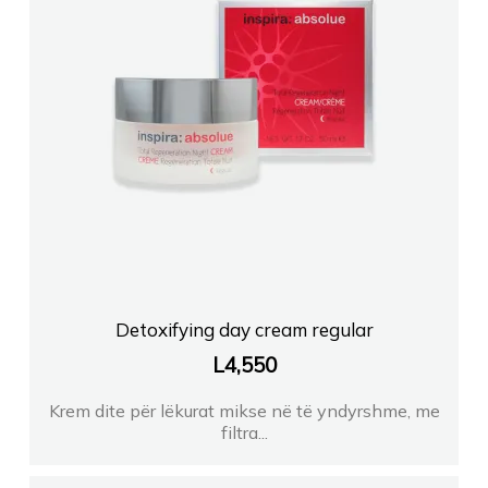
Detoxifying day cream regular
L
4,550
Krem dite për lëkurat mikse në të yndyrshme, me
filtra...