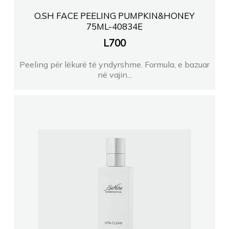
O.SH FACE PEELING PUMPKIN&HONEY
75ML-40834E
L
700
Peeling për lëkurë të yndyrshme. Formula, e bazuar
në vajin...