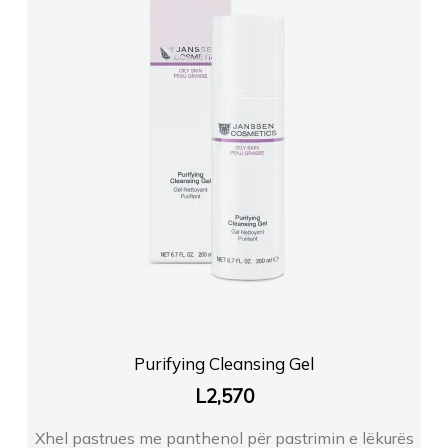
Purifying Cleansing Gel
L
2,570
Xhel pastrues me panthenol për pastrimin e lëkurës