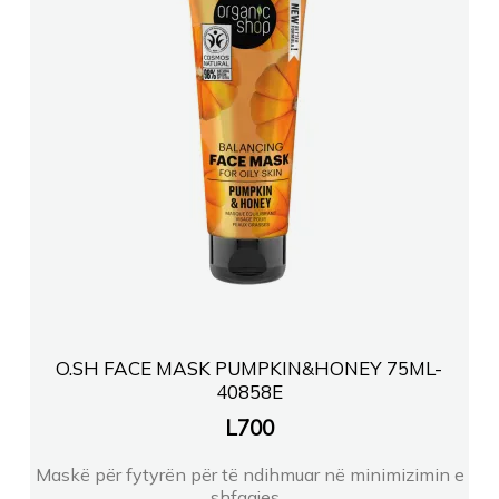
O.SH FACE MASK PUMPKIN&HONEY 75ML-
40858E
L
700
Maskë për fytyrën për të ndihmuar në minimizimin e
shfaqjes...