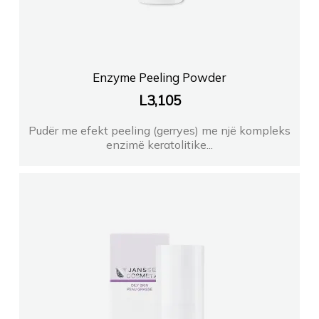
Enzyme Peeling Powder
L
3,105
Pudër me efekt peeling (gerryes) me një kompleks
enzimë keratolitike...