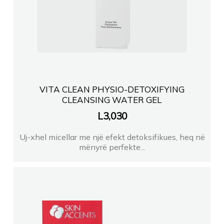
VITA CLEAN PHYSIO-DETOXIFYING
CLEANSING WATER GEL
L
3,030
Uj-xhel micellar me një efekt detoksifikues, heq në
mënyrë perfekte...