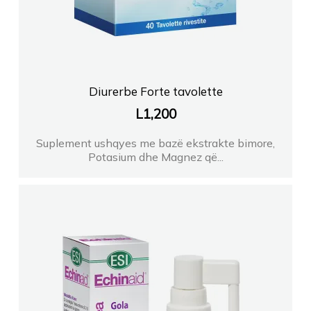
Farmaci Dite Nate 100
FARMACI RX ONE PHARMACY
Diurerbe Forte tavolette
L
1,200
Farmaci Elda
Suplement ushqyes me bazë ekstrakte bimore,
Potasium dhe Magnez që...
Farmaci Healthcare Xhuli
Farmaci Vian Pharma 1
Farmaci Dite Nate 100
FARMACI SUELA DURRES