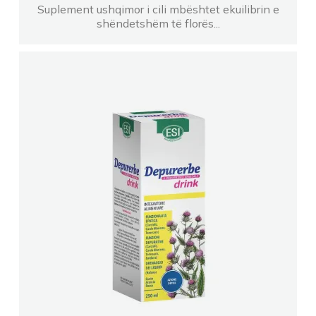
Suplement ushqimor i cili mbështet ekuilibrin e
FARMACI SUELA DURRES
shëndetshëm të florës...
Farmaci AMOS 2 Laprake
Farmaci ARENA
Farmaci Elda