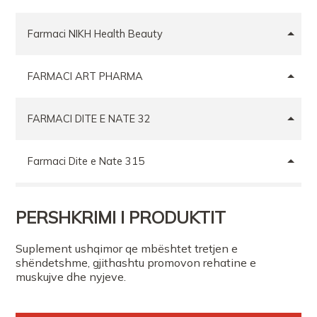
Farmaci NIKH Health Beauty
FARMACI ART PHARMA
FARMACI DITE E NATE 32
Farmaci Dite e Nate 315
Farmaci Dite Nate 100
PERSHKRIMI I PRODUKTIT
FARMACI DITE E NATE 16
Suplement ushqimor qe mbështet tretjen e
shëndetshme, gjithashtu promovon rehatine e
muskujve dhe nyjeve.
FARMACI KSANTI FARMA TIRANE