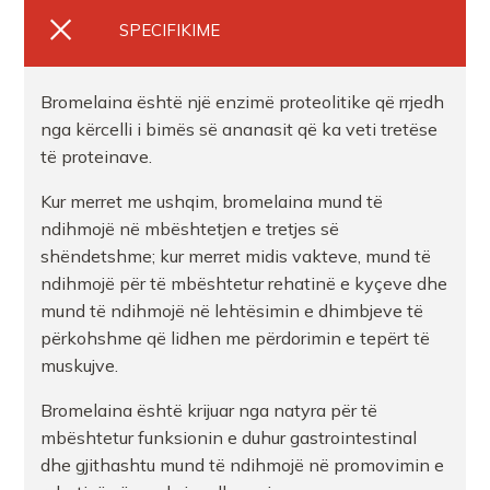
FARMACI DITE E NATE 3
SPECIFIKIME
FARMACI DITE E NATE 1
Bromelaina është një enzimë proteolitike që rrjedh
nga kërcelli i bimës së ananasit që ka veti tretëse
FARMACI AMOS TR
të proteinave.
Kur merret me ushqim, bromelaina mund të
Farmaci Dite E Nate 306
ndihmojë në mbështetjen e tretjes së
shëndetshme; kur merret midis vakteve, mund të
ndihmojë për të mbështetur rehatinë e kyçeve dhe
FARMACI AIDAS FARMA TIRANE
mund të ndihmojë në lehtësimin e dhimbjeve të
përkohshme që lidhen me përdorimin e tepërt të
Farmaci Farma Life FGT
muskujve.
Bromelaina është krijuar nga natyra për të
FARMACI DITE E NATE 1
mbështetur funksionin e duhur gastrointestinal
dhe gjithashtu mund të ndihmojë në promovimin e
FARMACI URGJENCAKO