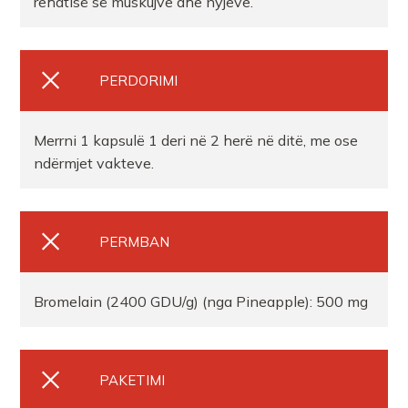
rehatisë së muskujve dhe nyjeve.
Farmaci Irida Rapaj
PERDORIMI
FARMACI EDEN TIRANE
Merrni 1 kapsulë 1 deri në 2 herë në ditë, me ose
FARMACI XHULIOVLORE
ndërmjet vakteve.
Farmaci Orange farmaci 030
PERMBAN
FARMACI INA KOSTANDINA DIDA
Bromelain (2400 GDU/g) (nga Pineapple): 500 mg
Farmaci LAURAFARM LELA shpk
Farmaci NERSI PHARMA
PAKETIMI