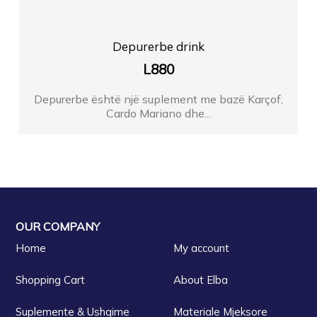
Depurerbe drink
L
880
Depurerbe është një suplement me bazë Karçof,
Cardo Mariano dhe...
OUR COMPANY
Home
My account
Shopping Cart
About Elba
Suplemente & Ushqime
Materiale Mjeksore