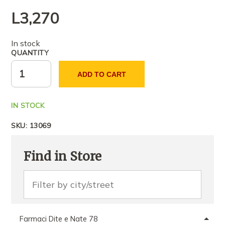
L
3,270
In stock
QUANTITY
ADD TO CART
IN STOCK
SKU:
13069
Find in Store
Farmaci Dite e Nate 78