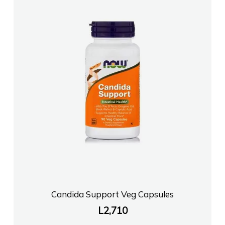
FARMACI KONI A PEDIATRIA
FARMACI EMA SARANDE
Farmaci FARMAGEN DANI
FARMACI DAJA2
Farmaci Farmavitta 27 Berat
FARMACI DITE E NATE 32
Candida Support Veg Capsules
L
2,710
FARMACI ORIEN