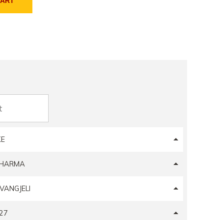
CART
KE
 PHARMA
VANGJELI
27