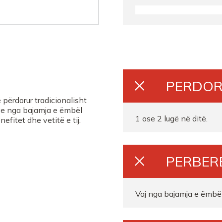
Farmaci ORANGE farma
FARMACI SAIMIR MERGJ
FARMACI Albana Shaka
PERDOR
Farmaci Dite Nate 100
përdorur tradicionalisht
rave nga bajamja e ëmbël
Farmaci ORANGE 002 
1 ose 2 lugë në ditë.
efitet dhe vetitë e tij.
FARMACI ORANGE FAR
PERBER
Farmaci SUBRA PHAR
Farmaci GJIKNURI
Vaj nga bajamja e ëmb
Farmaci Anisa Mullahi