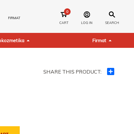
0
FIRMAT
CART
LOG IN
SEARCH
kozmetika
Firmat
SHARE THIS PRODUCT:
Ndajeni
me
të
tjerët