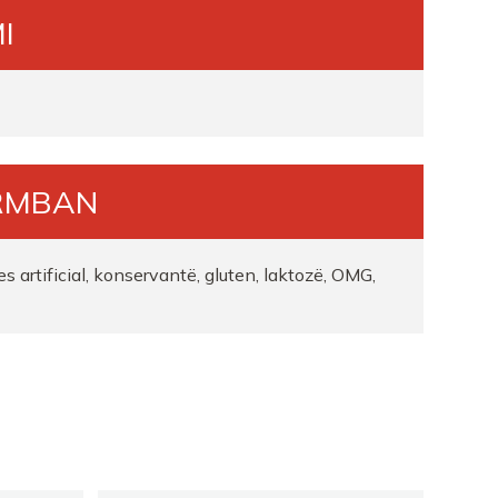
I
ISHTA 1
ISHTA 1
RMBAN
NE
es artificial, konservantë, gluten, laktozë, OMG,
 2
NE