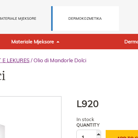
ATERIALE MJEKSORE
DERMOKOZMETIKA
Materiale Mjeksore
Dermo
T E LEKURES
/ Olio di Mandorle Dolci
ci
L
920
In stock
QUANTITY