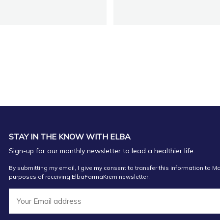
FARMACI MALVINA TI
HALSA SHPK
FARMACI DITE E NATE 
Farmaci Cristal Farma
FARMACI FARMACITYF
STAY IN THE KNOW WITH ELBA
Farmaci ORANGE 002 
Sign-up for our monthly newsletter to lead a healthier life.
Farmaci Dite Nate 100
By submitting my email, I give my consent to transfer this information to Ma
purposes of receiving ElbaFarmaKrem newsletter.
Farmaci GJIKNURI
Farmaci Ternova Phar