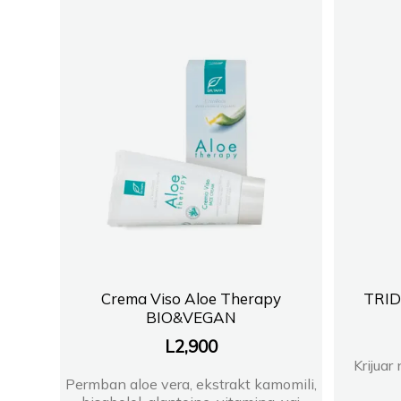
Crema Viso Aloe Therapy
TRID
BIO&VEGAN
L
2,900
Krijuar
Permban aloe vera, ekstrakt kamomili,