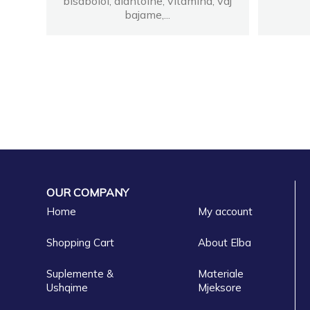
bisabolol, alantoine, vitamina, vaj
bajame,...
OUR COMPANY
Home
My account
Shopping Cart
About Elba
Suplemente &
Materiale
Ushqime
Mjeksore