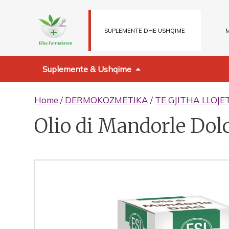
SUPLEMENTE DHE USHQIME
M
Suplemente & Ushqime
Home
/
DERMOKOZMETIKA
/
TE GJITHA LLOJE
Olio di Mandorle Dol