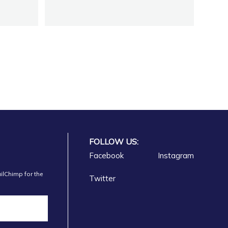
RANE
34
ISHTA 1
FOLLOW US:
FARMACI SHPK
Facebook
Instagram
ilChimp for the
Twitter
macy