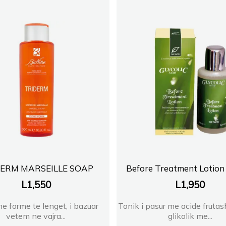
FARMACI FARMACITYF
Farmaci ORANGE 002 
Farmaci Farma Life FG
FARMACI TEG
FARMACI DRITAJTR
FARMACI DITE E NATE 
ERM MARSEILLE SOAP
Before Treatment Lotion 
Farmaci SHEHU Besarij
L
1,550
L
1,950
Farmaci GJERMANE Berx
 ne forme te lenget, i bazuar
Tonik i pasur me acide frutas
vetem ne vajra...
glikolik me...
FARMACI URGJENCA 