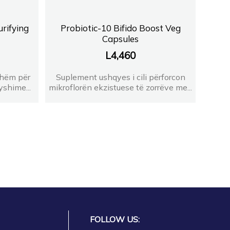
H
urifying
Probiotic-10 Bifido Boost Veg
Capsules
L
4,460
shëm për
Suplement ushqyes i cili përforcon
yshime...
mikroflorën ekzistuese të zorrëve me...
A
es
jEjona
FOLLOW US: