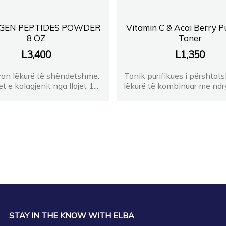
Farmaci Blerta AlibaliS
GEN PEPTIDES POWDER
Vitamin C & Acai Berry P
8 OZ
Toner
FARMACI VIRNA
L
3,400
L
1,350
Farmaci Elda
on lëkurë të shëndetshme.
Tonik purifikues i përshtat
t e kolagjenit nga llojet 1...
lëkurë të kombinuar me ndr
FARMACIA E ZANES
FARMACI 17
FARMACI NANA FARM
FARMACI ISAKU 2 Durr
FARMACI Albana Shaka
STAY IN THE KNOW WITH ELBA
Farmaci Elda