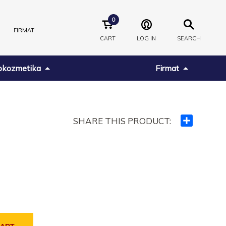
0
FIRMAT
CART
LOG IN
SEARCH
kozmetika
Firmat
SHARE THIS PRODUCT:
Ndajeni
me
të
tjerët