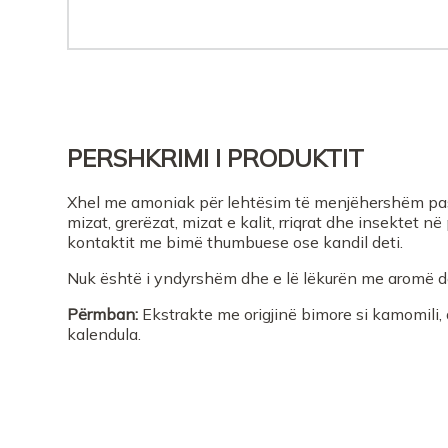
PERSHKRIMI I PRODUKTIT
Xhel me amoniak për lehtësim të menjëhershëm pas
mizat, grerëzat, mizat e kalit, rriqrat dhe insektet në
kontaktit me bimë thumbuese ose kandil deti.
Nuk është i yndyrshëm dhe e lë lëkurën me aromë de
Përmban:
Ekstrakte me origjinë bimore si kamomili, 
kalendula.