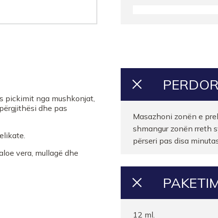
Farmaci ARIES PRIME
Farmaci GJINI
FARMACI AL PHARMA
PERDOR
FARMACI NILA DURRES
 pickimit nga mushkonjat,
 përgjithësi dhe pas
FARMACI FARMAVITTA
Masazhoni zonën e preku
shmangur zonën rreth s
likate.
FARMACI ELIDA CALI S
përseri pas disa minuta
aloe vera, mullagë dhe
FARMACI VALBONA
PAKETIM
FARMACI ALMA QIRKO
FARMACI PRANVERA
12 ml.