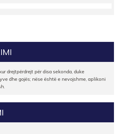
 PHARMA
IMI
 34
r drejtpërdrejt për disa sekonda, duke
yve dhe gojës; nëse është e nevojshme, aplikoni
R
sh.
I