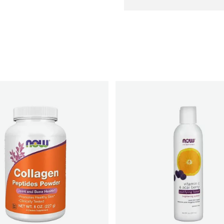
FARMACI MEZINI
Farmaci Liveta Tirane
Farmaci GEGA
FARMACI BLIRI
FARMACI DAJA2
FARMACI DORI TIRANE
FARMACI URGJENCAK
FARMACI KLODI BR
FARMACI HELGA