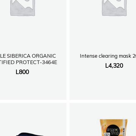
TLE SIBERICA ORGANIC
Intense clearing mask 2
IFIED PROTECT-3464E
L
4,320
L
800