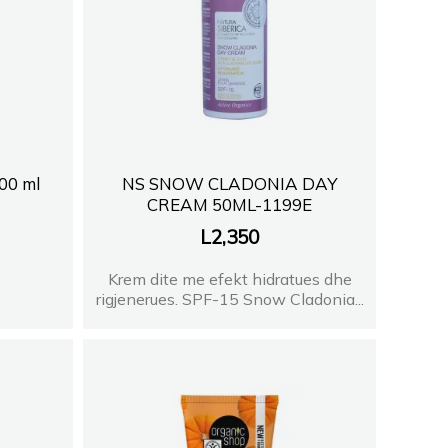
00 ml
NS SNOW CLADONIA DAY
CREAM 50ML-1199E
L
2,350
Krem dite me efekt hidratues dhe
rigjenerues. SPF-15 Snow Cladonia...