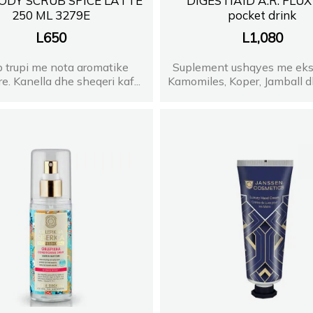
BODY SCRUB SPICE LATTE
DIGESTIAID A.R. FLUX
250 ML 3279E
pocket drink
L
650
L
1,080
 trupi me nota aromatike
Suplement ushqyes me ekst
e. Kanella dhe sheqeri kaf...
Kamomiles, Koper, Jamball dh