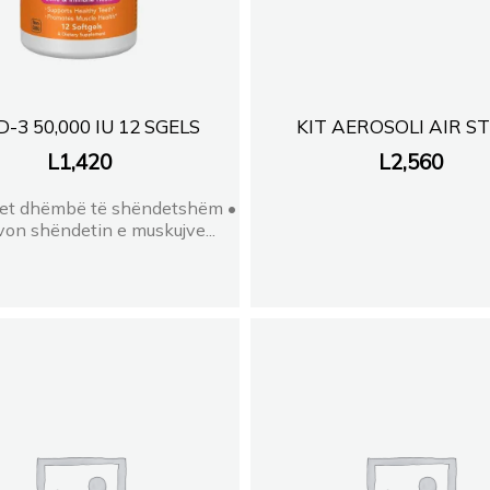
D-3 50,000 IU 12 SGELS
KIT AEROSOLI AIR S
L
1,420
L
2,560
et dhëmbë të shëndetshëm •
on shëndetin e muskujve...