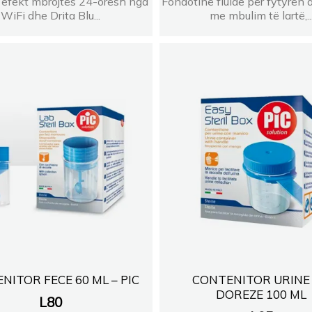
efekt mbrojtës 24-orësh nga
Fondotinë fluide për fytyrën d
WiFi dhe Drita Blu...
me mbulim të lartë,..
NITOR FECE 60 ML – PIC
CONTENITOR URINE
DOREZE 100 ML
L
80