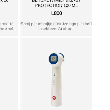
 x 16
BENGAL FAMILY & BABY
PROTECTION 100 ML
L
800
rakt të
Spraj për mbrojtje efektive nga pickimi i
e xhel...
insekteve. Ai ofron...