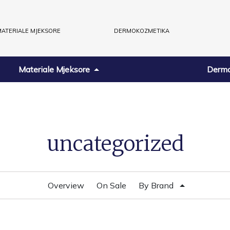
ATERIALE MJEKSORE
DERMOKOZMETIKA
Materiale Mjeksore
Dermo
uncategorized
Overview
On Sale
By Brand