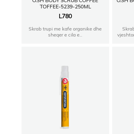
O.SH BODY SCRUB COFFEE
O.SH 
TOFFEE-5239-250ML
L
780
Skrab trupi me kafe organike dhe
Skrab
sheqer e cila e...
vjeshtor