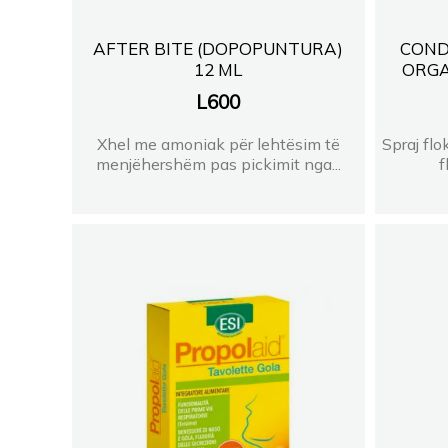
AFTER BITE (DOPOPUNTURA)
COND
12 ML
ORGA
L
600
Xhel me amoniak për lehtësim të
Spraj flo
menjëhershëm pas pickimit nga...
f