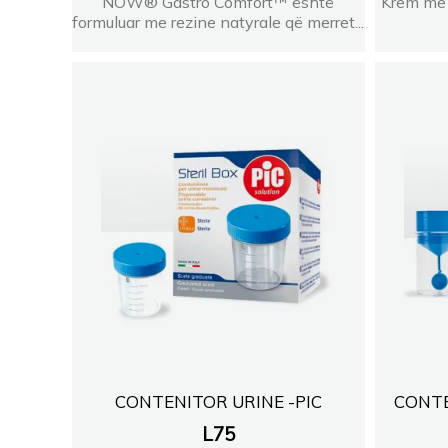
NOW® Gastro Comfort™ është
Krem me 
formuluar me rezine natyrale që merret...
CONTENITOR URINE -PIC
CONTE
L
75