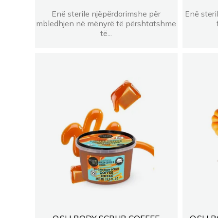
Enë sterile njëpërdorimshe për
Enë steri
mbledhjen në mënyrë të përshtatshme
të...