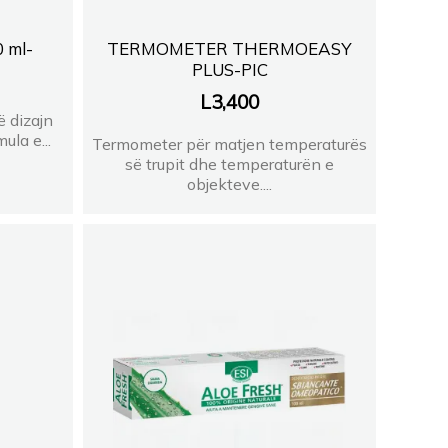
 ml-
TERMOMETER THERMOEASY
PLUS-PIC
L
3,400
 dizajn
ula e...
Termometer për matjen temperaturës
së trupit dhe temperaturën e
objekteve....