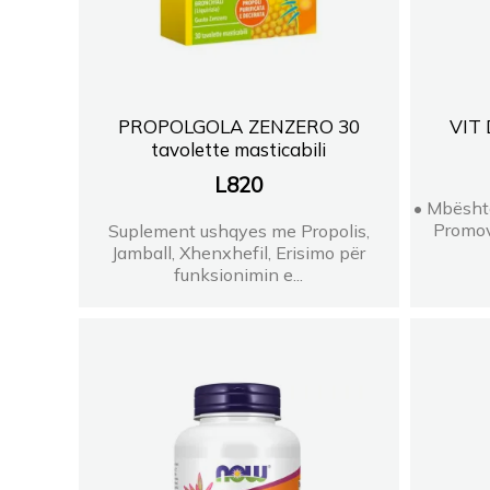
PROPOLGOLA ZENZERO 30
VIT 
tavolette masticabili
L
820
• Mbësht
Promov
Suplement ushqyes me Propolis,
Jamball, Xhenxhefil, Erisimo për
funksionimin e...