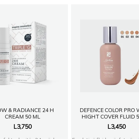
OW & RADIANCE 24 H
DEFENCE COLOR PRO
CREAM 50 ML
HIGHT COVER FLUID 
L
3,750
L
3,450