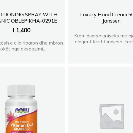
ITIONING SPRAY WITH
Luxury Hand Cream 50
NIC OBLEPIKHA-0291E
Janssen
L
1,400
Krem duarsh uniseks me një
elegant Krishtlindjesh. Form
kësh e cila riparon dhe mbron
lokët nga ekspozimi...