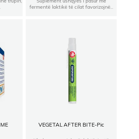
he trupin,
Suplement ushqyes i pasur me
.
fermentë laktikë të cilat favorizojnë...
 ME
VEGETAL AFTER BITE-Pic