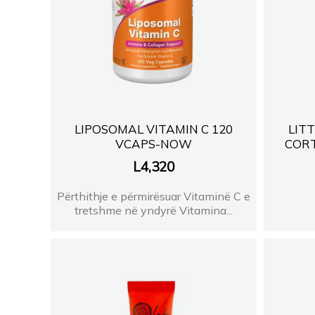
LIPOSOMAL VITAMIN C 120
LIT
VCAPS-NOW
CORT
L
4,320
Përthithje e përmirësuar Vitaminë C e
tretshme në yndyrë Vitamina...