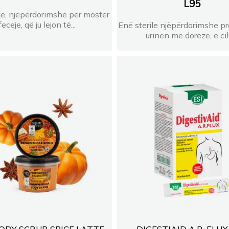
L
95
le, njëpërdorimshe për mostër
feceje, që ju lejon të...
Enë sterile njëpërdorimshe pr
urinën me dorezë, e cila