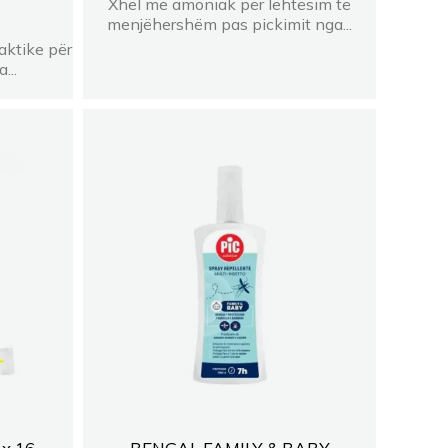
Xhel me amoniak për lehtësim të
menjëhershëm pas pickimit nga...
aktike për
...