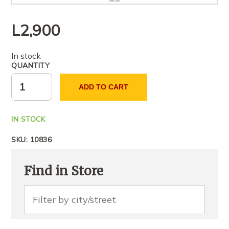
tjerët
L
2,900
In stock
QUANTITY
ADD TO CART
IN STOCK
SKU:
10836
Find in Store