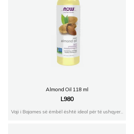
Almond Oil 118 ml
L
980
Vaji i Bajames së ëmbël është ideal për të ushqyer...