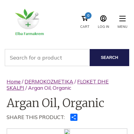
0
CART
LOG IN
MENU
SEARCH
Home
/
DERMOKOZMETIKA
/
FLOKET DHE
SKALPI
/ Argan Oil, Organic
Argan Oil, Organic
SHARE THIS PRODUCT:
Ndajeni
me
të