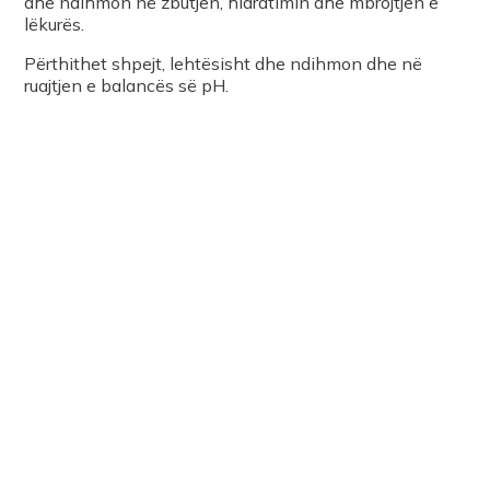
dhe ndihmon në zbutjen, hidratimin dhe mbrojtjen e
lëkurës.
Përthithet shpejt, lehtësisht dhe ndihmon dhe në
ruajtjen e balancës së pH.