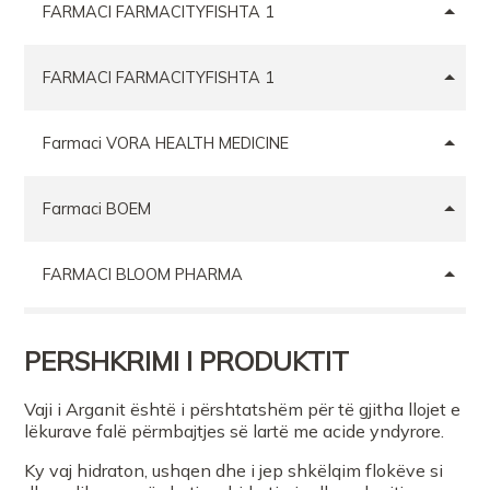
FARMACI FARMACITYFISHTA 1
FARMACI FARMACITYFISHTA 1
Farmaci VORA HEALTH MEDICINE
Farmaci BOEM
FARMACI BLOOM PHARMA
FARMACI PRANVERA
PERSHKRIMI I PRODUKTIT
Farmaci BOEM
Vaji i Arganit është i përshtatshëm për të gjitha llojet e
lëkurave falë përmbajtjes së lartë me acide yndyrore.
Ky vaj hidraton, ushqen dhe i jep shkëlqim flokëve si
HALSA SHPK