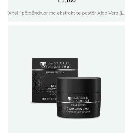
L
1,100
Xhel i përqëndruar me ekstrakt të pastër Aloe Vera (i...