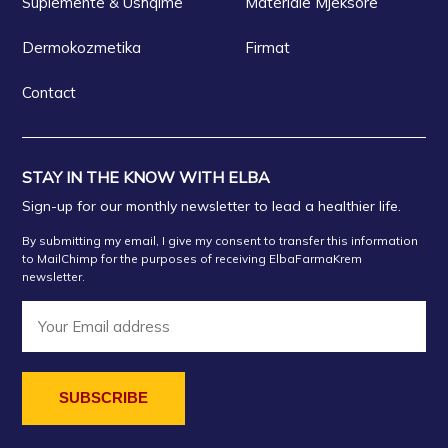
Suplemente & Ushqime
Materiale Mjeksore
Dermokozmetika
Firmat
Contact
STAY IN THE KNOW WITH ELBA
Sign-up for our monthly newsletter to lead a healthier life.
By submitting my email, I give my consent to transfer this information
to MailChimp for the purposes of receiving ElbaFarmaKrem
newsletter.