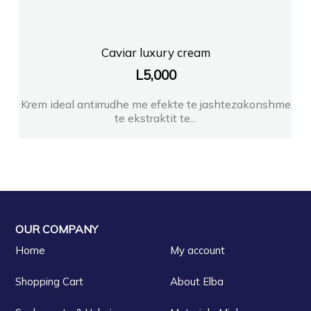
Caviar luxury cream
L
5,000
Krem ideal antirrudhe me efekte te jashtezakonshme
te ekstraktit te...
OUR COMPANY
Home
My account
Shopping Cart
About Elba