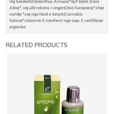
Vaj luledielli(Helianthus Annuus)*dyll blete (Cera
Alba)*, vaj ulliri ekstra i virgjër(Olea Europaea)*,shije
vanilje *,vaj nga farat e kërpit(Cannabis
Sativa)*,vitaminë E tokoferol nga soja. E certifikuar
organike.
RELATED PRODUCTS