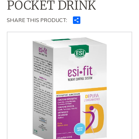
POCKET DRINK
SHARE THIS PRODUCT:
Ndajeni
me
të
tjerët