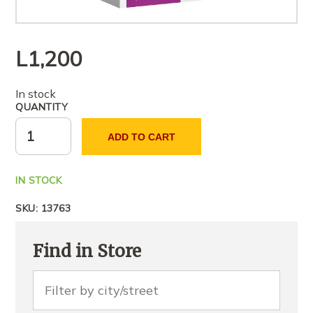
L
1,200
In stock
QUANTITY
ADD TO CART
IN STOCK
SKU:
13763
Find in Store