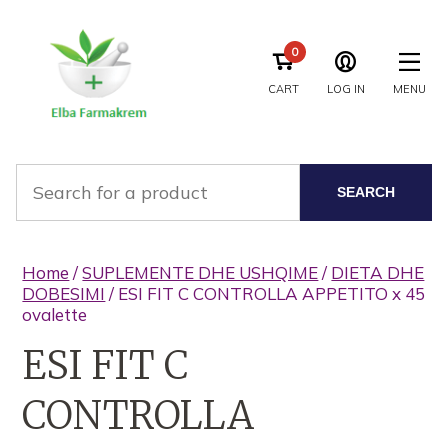
0
CART
LOG IN
MENU
SEARCH
Home
/
SUPLEMENTE DHE USHQIME
/
DIETA DHE
DOBESIMI
/ ESI FIT C CONTROLLA APPETITO x 45
ovalette
ESI FIT C
CONTROLLA