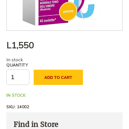
L
1,550
In stock
QUANTITY
ADD TO CART
IN STOCK
SKU:
14002
Find in Store