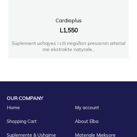
Cardioplus
L
1,550
Suplement ushqyes i cili rregullon presionin arterial
me ekstrakte natyrale...
OUR COMPANY
Home
My account
Shopping Cart
About Elba
Suplemente & Ushqime
Materiale Mjeksore