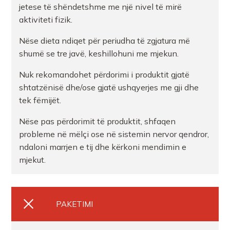
jetese të shëndetshme me një nivel të mirë
aktiviteti fizik.
Nëse dieta ndiqet për periudha të zgjatura më
shumë se tre javë, keshillohuni me mjekun.
Nuk rekomandohet përdorimi i produktit gjatë
shtatzënisë dhe/ose gjatë ushqyerjes me gji dhe
tek fëmijët.
Nëse pas përdorimit të produktit, shfaqen
probleme në mëlçi ose në sistemin nervor qendror,
ndaloni marrjen e tij dhe kërkoni mendimin e
mjekut.
PAKETIMI