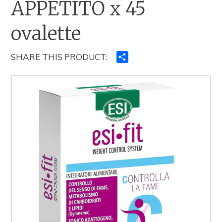
APPETITO x 45
ovalette
SHARE THIS PRODUCT:
Ndajeni
me
të
tjerët