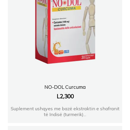
NO-DOL Curcuma
L
2,300
Suplement ushqyes me bazë ekstraktin e shafranit
të Indisë (turmerik)...