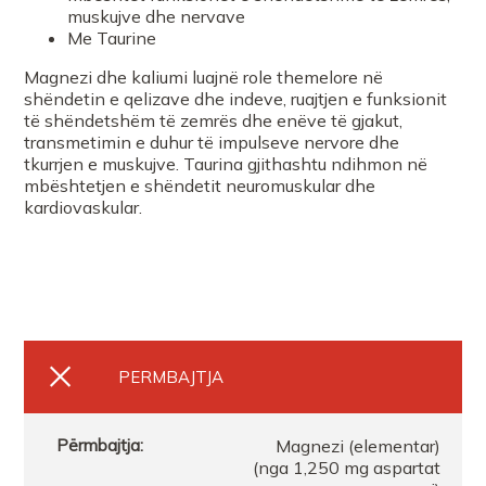
muskujve dhe nervave
Me Taurine
FARMACI NR 1PLAZH
Magnezi dhe kaliumi luajnë role themelore në
shëndetin e qelizave dhe indeve, ruajtjen e funksionit
të shëndetshëm të zemrës dhe enëve të gjakut,
Farmaci Elda
transmetimin e duhur të impulseve nervore dhe
tkurrjen e muskujve. Taurina gjithashtu ndihmon në
mbështetjen e shëndetit neuromuskular dhe
kardiovaskular.
PERMBAJTJA
Magnezi (elementar)
(nga 1,250 mg aspartat