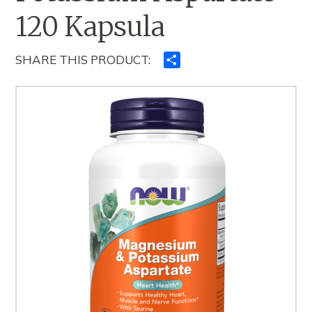
120 Kapsula
SHARE THIS PRODUCT:
Ndajeni
me
të
tjerët