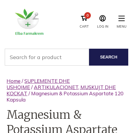
0
CART
LOG IN
MENU
SEARCH
Home
/
SUPLEMENTE DHE
USHQIME
/
ARTIKULACIONET, MUSKUJT DHE
KOCKAT
/ Magnesium & Potassium Aspartate 120
Kapsula
Magnesium &
Potassium Aspartate