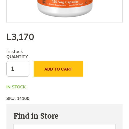
L
3,170
In stock
QUANTITY
ADD TO CART
IN STOCK
SKU:
14100
Find in Store