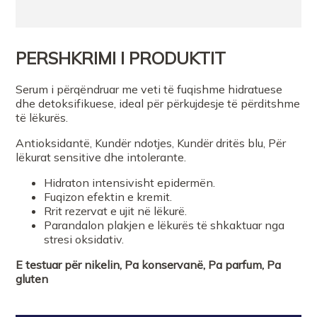
PERSHKRIMI I PRODUKTIT
Serum i përqëndruar me veti të fuqishme hidratuese
dhe detoksifikuese, ideal për përkujdesje të përditshme
të lëkurës.
Antioksidantë, Kundër ndotjes, Kundër dritës blu, Për
lëkurat sensitive dhe intolerante.
Hidraton intensivisht epidermën.
Fuqizon efektin e kremit.
Rrit rezervat e ujit në lëkurë.
Parandalon plakjen e lëkurës të shkaktuar nga
stresi oksidativ.
E testuar për nikelin, Pa konservanë, Pa parfum, Pa
gluten