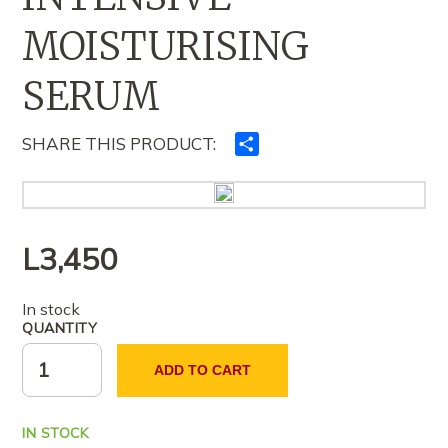
MOISTURISING
SERUM
SHARE THIS PRODUCT:
Ndajeni
me
të
tjerët
L
3,450
In stock
QUANTITY
ADD TO CART
IN STOCK