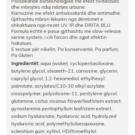
Polisakaride bioteknologjike me efekt rivitalizues
dhe mbrojtës ndaj ndotjes urbane.
Karnozinë me efekt antioksidantë dhe antirrudhë.
Gjithashtu mbron lëkurën nga dëmtimet e
shkaktuara nga rrezet UV, IR dhe DRITA BLU.
Formula është e pasur gjithashtu me slow-release
serine system, i cili forcon dhe zgjat efektin
hidratues.
E testuar për nikelin, Pa konservantë, Pa parfum,
Pa Gluten
Ingredientët:
aqua (water), cyclopentasiloxane,
butylene glycol, steareth-21, carnosine, glycerin,
caprylyl glycol, 1,2-hexanediol, ethylhexyl
palmitate, acrylates/C10-30 alkyl acrylate
crosspolymer, polysilicone-11, pentylene glycol,
glutamine, cistus incanus flower/leaf/stem extract,
gynostemma pentaphyllum leaf/stem extract,
sodium hyaluronate, hyaluronic acid, hydrolyzed
hyaluronic acid, polymethylsilsesquioxane,
sclerotium gum, xylitol, HDI/trimethylol