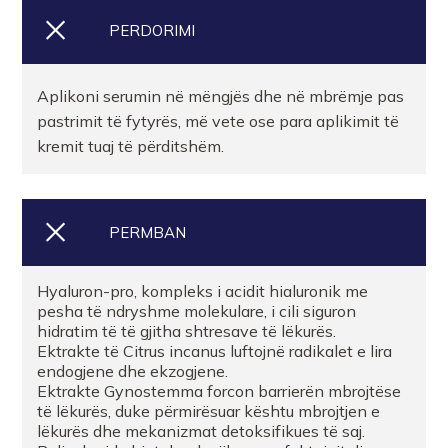
PERDORIMI
Aplikoni serumin në mëngjës dhe në mbrëmje pas
pastrimit të fytyrës, më vete ose para aplikimit të
kremit tuaj të përditshëm.
PERMBAN
Hyaluron-pro, kompleks i acidit hialuronik me
pesha të ndryshme molekulare, i cili siguron
hidratim të të gjitha shtresave të lëkurës.
Ektrakte të Citrus incanus luftojnë radikalet e lira
endogjene dhe ekzogjene.
Ektrakte Gynostemma forcon barrierën mbrojtëse
të lëkurës, duke përmirësuar kështu mbrojtjen e
lëkurës dhe mekanizmat detoksifikues të saj.