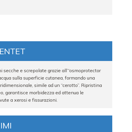
IENTET
i secche e screpolate grazie all’“osmoprotector
’acqua sulla superficie cutanea, formando una
tridimensionale, simile ad un “cerotto”. Ripristina
aneo, garantisce morbidezza ed attenua le
ute a xerosi e fissurazioni.
IMI