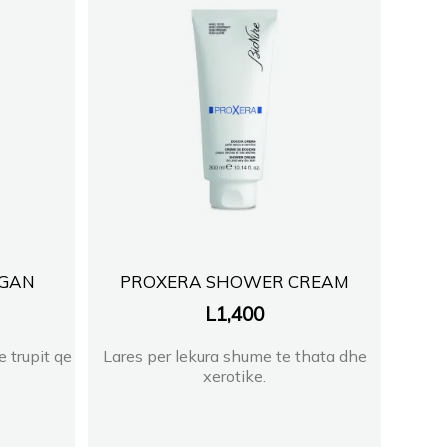
EGAN
PROXERA SHOWER CREAM
L
1,400
e trupit qe
Lares per lekura shume te thata dhe
xerotike.