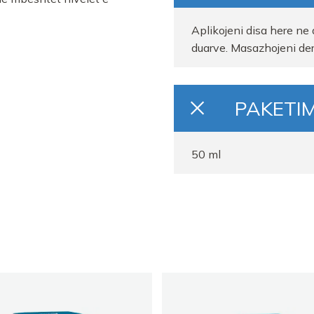
Aplikojeni disa here ne 
duarve. Masazhojeni deri
PAKETIM
50 ml