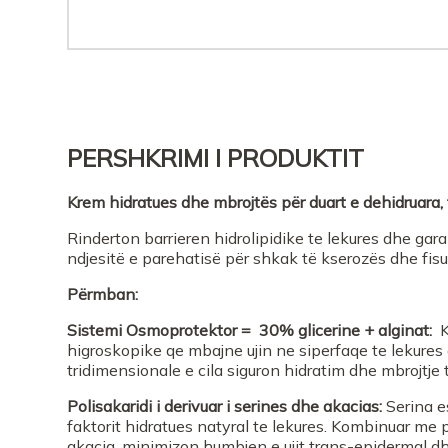
PERSHKRIMI I PRODUKTIT
Krem hidratues dhe mbrojtës për duart e dehidruara, t
Rinderton barrieren hidrolipidike te lekures dhe ga
ndjesitë e parehatisë për shkak të kserozës dhe fisu
Përmban:
Sistemi Osmoprotektor = 30% glicerine + alginat:
K
higroskopike qe mbajne ujin ne siperfaqe te lekures 
tridimensionale e cila siguron hidratim dhe mbrojtje t
Polisakaridi i derivuar i serines dhe akacias:
Serina e
faktorit hidratues natyral te lekures. Kombinuar me p
akacia, minimizon humbjen e ujit trans-epidermal d