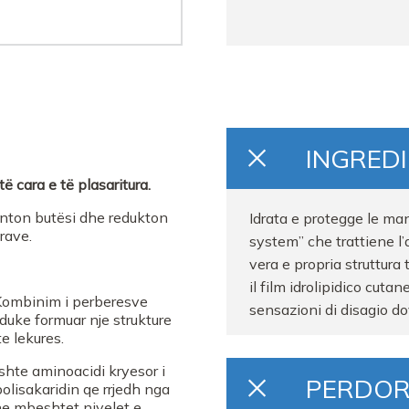
INGRED
ë cara e të plasaritura.
ranton butësi dhe redukton
Idrata e protegge le man
rave.
system” che trattiene l
vera e propria struttura 
il film idrolipidico cut
ombinim i perberesve
sensazioni di disagio dov
duke formuar nje strukture
e lekures.
shte aminoacidi kryesor i
PERDOR
olisakaridin qe rrjedh nga
he mbeshtet nivelet e