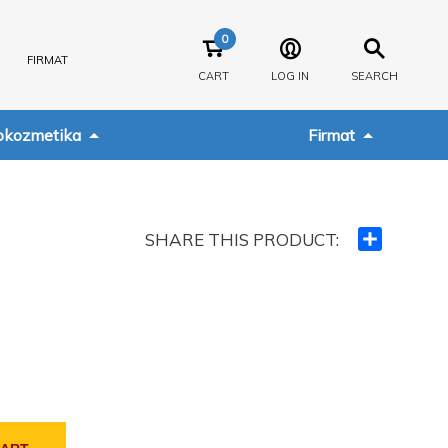
0
FIRMAT
CART
LOG IN
SEARCH
kozmetika
Firmat
SHARE THIS PRODUCT:
Ndajeni
me
të
tjerët