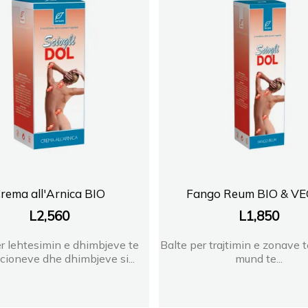
rema all'Arnica BIO
Fango Reum BIO & V
L
2,560
L
1,850
r lehtesimin e dhimbjeve te
Balte per trajtimin e zonave t
acioneve dhe dhimbjeve si...
mund te...