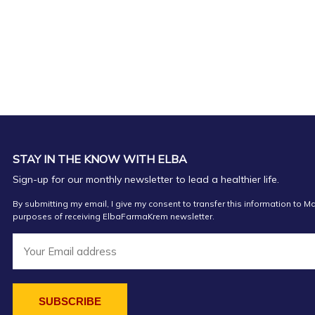
STAY IN THE KNOW WITH ELBA
Sign-up for our monthly newsletter to lead a healthier life.
By submitting my email, I give my consent to transfer this information to Ma
purposes of receiving ElbaFarmaKrem newsletter.