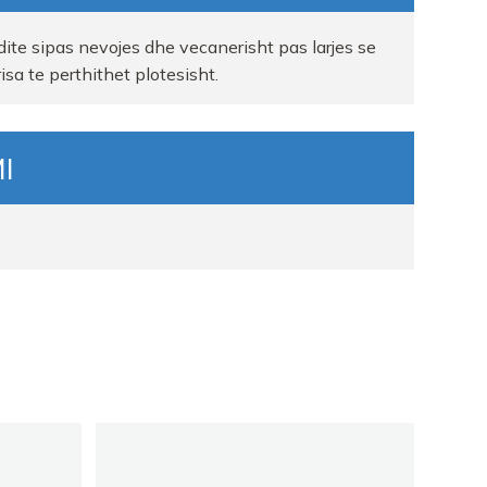
dite sipas nevojes dhe vecanerisht pas larjes se
sa te perthithet plotesisht.
I