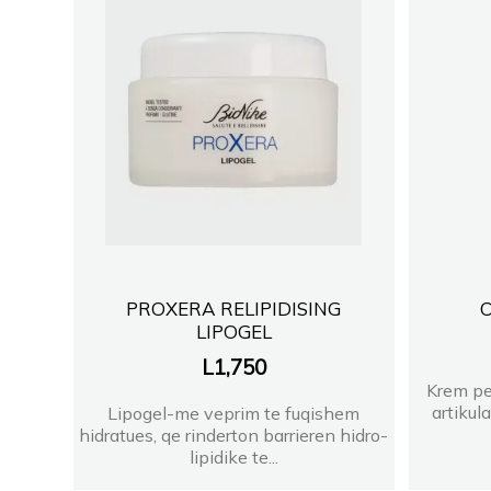
PROXERA RELIPIDISING
C
LIPOGEL
L
1,750
Krem pe
artikul
Lipogel-me veprim te fuqishem
hidratues, qe rinderton barrieren hidro-
lipidike te...