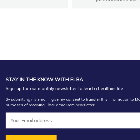
STAY IN THE KNOW WITH ELBA
Sign-up for our monthly newsletter to lead a healthier life.
By submitting my email, I give my consent to transfer this information to Ma
purposes of receiving ElbaFarmaKrem newsletter.