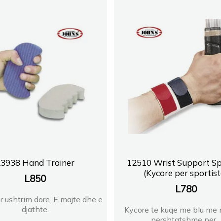
23938 Hand Trainer
12510 Wrist Support Sp
(Kycore per sportist
L
850
L
780
 ushtrim dore. E majte dhe e
djathte.
Kycore te kuqe me blu me n
pershtatshme per...