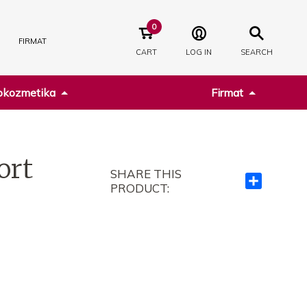
0
FIRMAT
CART
LOG IN
SEARCH
kozmetika
Firmat
ort
SHARE THIS
Ndajeni
PRODUCT:
me
të
tjerët