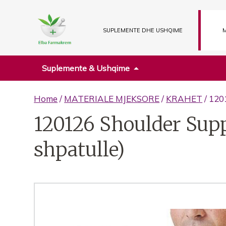
SUPLEMENTE DHE USHQIME
M
Suplemente & Ushqime
Home
/
MATERIALE MJEKSORE
/
KRAHET
/ 120
120126 Shoulder Sup
shpatulle)