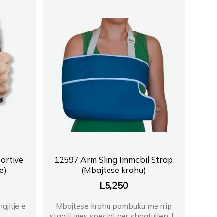
ortive
12597 Arm Sling Immobil Strap
e)
(Mbajtese krahu)
L
5,250
gjitje e
Mbajtese krahu pambuku me rrip
stabilizues special per shpatullen. I...