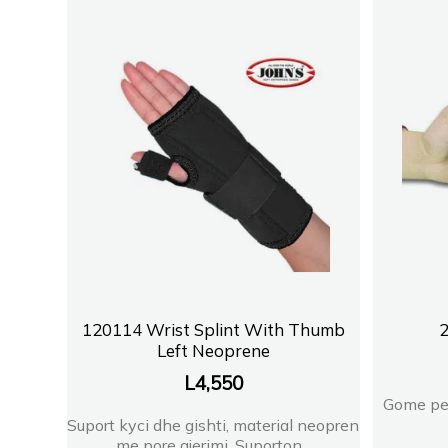
120114 Wrist Splint With Thumb
Left Neoprene
L
4,550
Gome per
Suport kyci dhe gishti, material neopren
me pore ajerimi. Suporton...