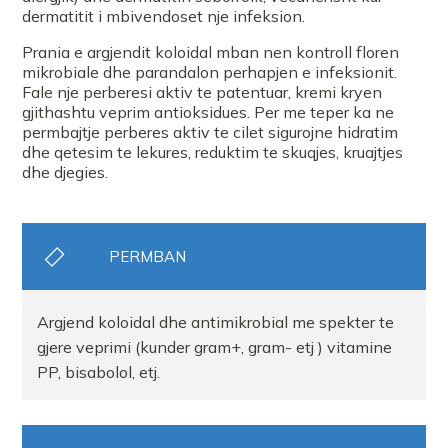
dermatitit i mbivendoset nje infeksion.
Prania e argjendit koloidal mban nen kontroll floren
mikrobiale dhe parandalon perhapjen e infeksionit.
Fale nje perberesi aktiv te patentuar, kremi kryen
gjithashtu veprim antioksidues. Per me teper ka ne
permbajtje perberes aktiv te cilet sigurojne hidratim
dhe qetesim te lekures, reduktim te skuqjes, kruajtjes
dhe djegies.
PERMBAN
Argjend koloidal dhe antimikrobial me spekter te
gjere veprimi (kunder gram+, gram- etj ) vitamine
PP, bisabolol, etj.