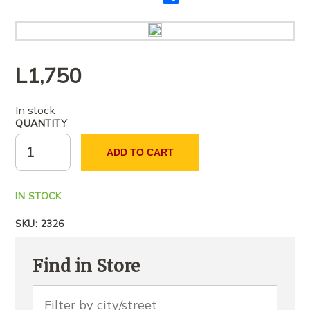
me
të
tjerët
L
1,750
In stock
QUANTITY
ADD TO CART
IN STOCK
SKU:
2326
Find in Store