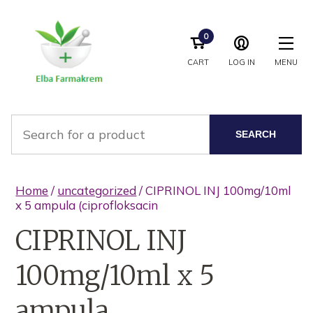
0
CART
LOG IN
MENU
SEARCH
Home
/
uncategorized
/ CIPRINOL INJ 100mg/10ml
x 5 ampula (ciprofloksacin
CIPRINOL INJ
100mg/10ml x 5
ampula