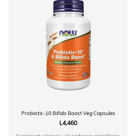
Probiotic-10 Bifido Boost Veg Capsules
L
4,460
Suplement ushqyes i cili përforcon mikroflorën