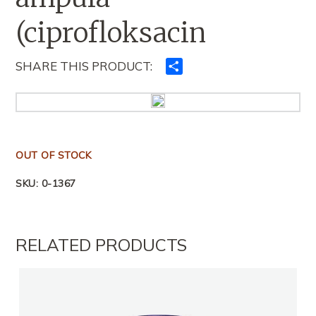
(ciprofloksacin
SHARE THIS PRODUCT:
Ndajeni
me
të
tjerët
OUT OF STOCK
SKU:
0-1367
RELATED PRODUCTS