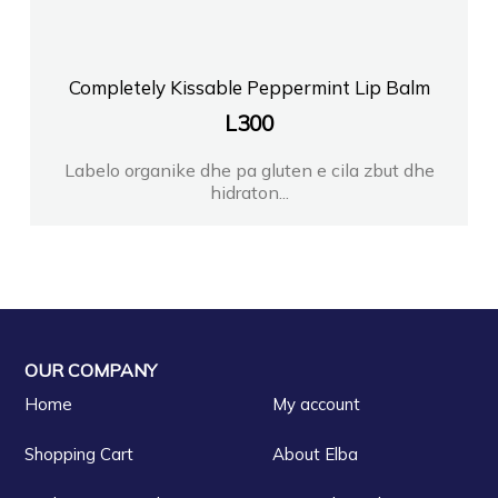
Completely Kissable Peppermint Lip Balm
L
300
Labelo organike dhe pa gluten e cila zbut dhe
hidraton...
OUR COMPANY
Home
My account
Shopping Cart
About Elba