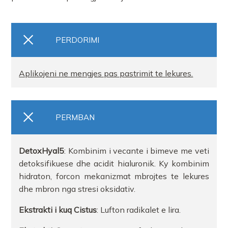
PERDORIMI
Aplikojeni ne mengjes pas pastrimit te lekures.
PERMBAN
DetoxHyal5
: Kombinim i vecante i bimeve me veti
detoksifikuese dhe acidit hialuronik. Ky kombinim
hidraton, forcon mekanizmat mbrojtes te lekures
dhe mbron nga stresi oksidativ.
Ekstrakti i kuq Cistus
: Lufton radikalet e lira.