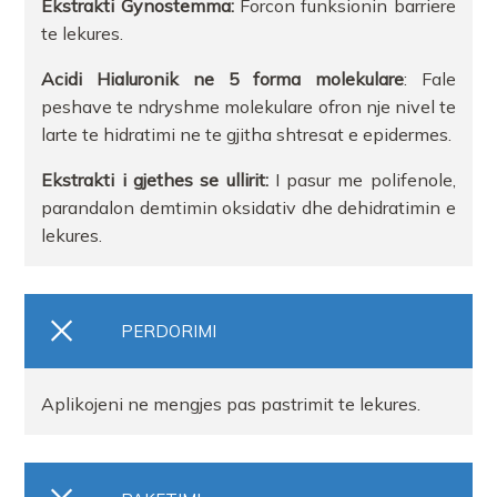
Ekstrakti Gynostemma:
Forcon funksionin barriere
te lekures.
Acidi Hialuronik ne 5 forma molekulare
: Fale
peshave te ndryshme molekulare ofron nje nivel te
larte te hidratimi ne te gjitha shtresat e epidermes.
Ekstrakti i gjethes se ullirit:
I pasur me polifenole,
parandalon demtimin oksidativ dhe dehidratimin e
lekures.
PERDORIMI
Aplikojeni ne mengjes pas pastrimit te lekures.