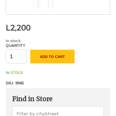
L
2,200
In stock
QUANTITY
ADD TO CART
IN STOCK
SKU:
9965
Find in Store