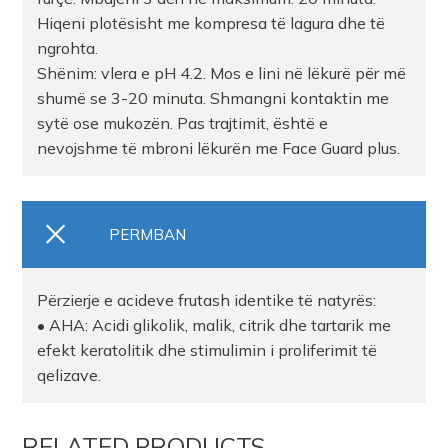
Hiqeni plotësisht me kompresa të lagura dhe të
ngrohta.
Shënim: vlera e pH 4.2. Mos e lini në lëkurë për më
shumë se 3-20 minuta. Shmangni kontaktin me
sytë ose mukozën. Pas trajtimit, është e
nevojshme të mbroni lëkurën me Face Guard plus.
PERMBAN
Përzierje e acideve frutash identike të natyrës:
• AHA: Acidi glikolik, malik, citrik dhe tartarik me
efekt keratolitik dhe stimulimin i proliferimit të
qelizave.
RELATED PRODUCTS