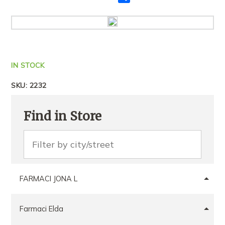
me
të
tjerët
IN STOCK
SKU:
2232
Find in Store
FARMACI JONA L
Farmaci Elda