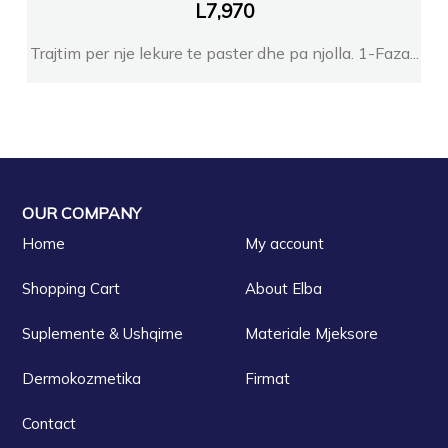
L
7,970
Trajtim per nje lekure te paster dhe pa njolla. 1-Faza...
OUR COMPANY
Home
My account
Shopping Cart
About Elba
Suplemente & Ushqime
Materiale Mjeksore
Dermokozmetika
Firmat
Contact