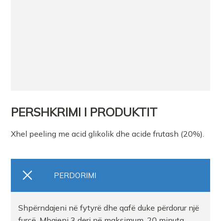
PERSHKRIMI I PRODUKTIT
Xhel peeling me acid glikolik dhe acide frutash (20%).
PERDORIMI
Shpërndajeni në fytyrë dhe qafë duke përdorur një
furçë. Mbajeni 3 deri në maksimum. 20 minuta.