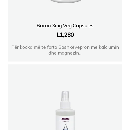
Boron 3mg Veg Capsules
L
1,280
Për kocka më të forta Bashkëvepron me kalciumin
dhe magnezin...