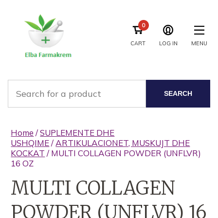
0
CART
LOG IN
MENU
SEARCH
Home
/
SUPLEMENTE DHE
USHQIME
/
ARTIKULACIONET, MUSKUJT DHE
KOCKAT
/ MULTI COLLAGEN POWDER (UNFLVR)
16 OZ
MULTI COLLAGEN
POWDER (UNFLVR) 16