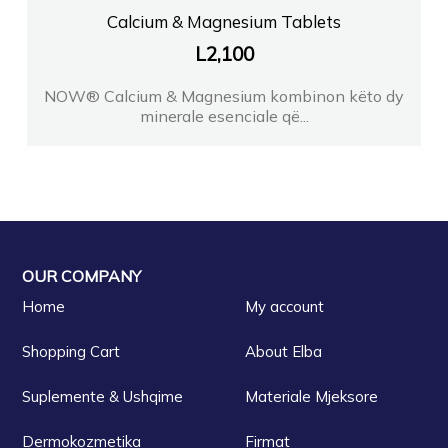
Calcium & Magnesium Tablets
L
2,100
NOW® Calcium & Magnesium kombinon këto dy
minerale esenciale që...
OUR COMPANY
Home
My account
Shopping Cart
About Elba
Suplemente & Ushqime
Materiale Mjeksore
Dermokozmetika
Firmat