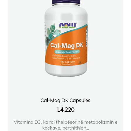
Cal-Mag DK Capsules
L
4,220
Vitamina D3, ka rol thelbësor në metabolizmin e
kockave, përthithjen...