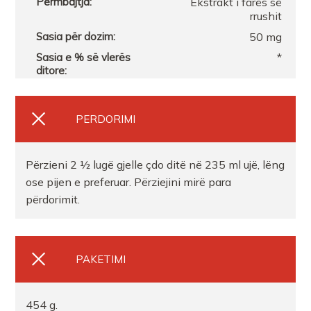
Ekstrakt i farës së
rrushit
50 mg
*
PERDORIMI
Përzieni 2 ½ lugë gjelle çdo ditë në 235 ml ujë, lëng
ose pijen e preferuar. Përziejini mirë para
përdorimit.
PAKETIMI
454 g.