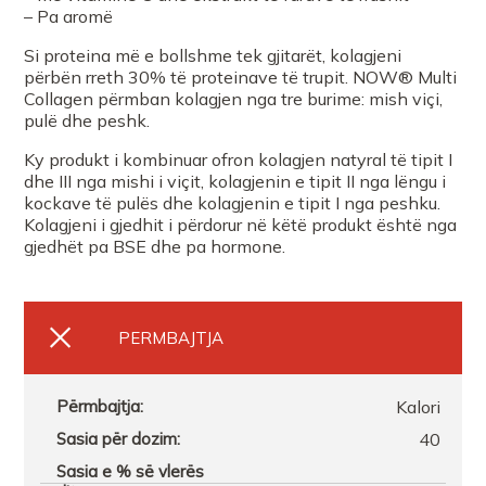
– Pa aromë
Si proteina më e bollshme tek gjitarët, kolagjeni
FARMACI ANISVLORE
përbën rreth 30% të proteinave të trupit. NOW® Multi
Collagen përmban kolagjen nga tre burime: mish viçi,
pulë dhe peshk.
FARMACI ART PHARMA
Ky produkt i kombinuar ofron kolagjen natyral të tipit I
dhe III nga mishi i viçit, kolagjenin e tipit II nga lëngu i
Farmaci GERI
kockave të pulës dhe kolagjenin e tipit I nga peshku.
Kolagjeni i gjedhit i përdorur në këtë produkt është nga
gjedhët pa BSE dhe pa hormone.
Farmaci Elda
FARMACI GOLDFARMACI
PERMBAJTJA
FARMACI ART PHARMA
Kalori
40
FARMACI FARMACITYFISHTA 1