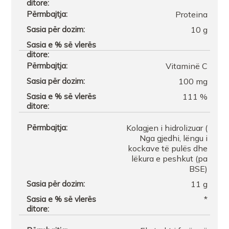
Farmaci Nr 1Edmir Quka Tirane
Proteina
10 g
Farmaci MELA Shengjin
Vitaminë C
FARMACI LELA
100 mg
111 %
FARMACI FARMACITYFISHTA 1
Kolagjen i hidrolizuar (
Nga gjedhi, lëngu i
kockave të pulës dhe
lëkura e peshkut (pa
BSE)
11 g
*