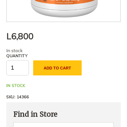
L
6,800
In stock
QUANTITY
ADD TO CART
IN STOCK
SKU:
14366
Find in Store