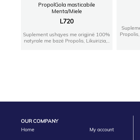
PropolGola masticabile
Menta/Miele
L
720
Supleme
Propolis,
Suplement ushqyes me origjinë 100%
natyrale me bazë Propolis, Likuirizia,...
OUR COMPANY
Home
My account