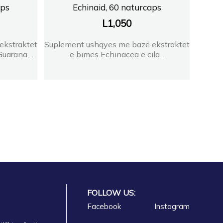
aps
Echinaid, 60 naturcaps
L
1,050
ekstraktet
Suplement ushqyes me bazë ekstraktet
uarana,...
e bimës Echinacea e cila...
FOLLOW US:
Facebook
Instagram