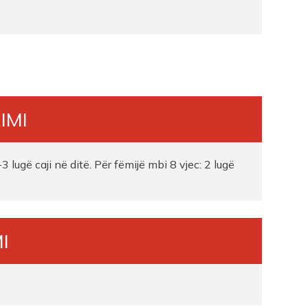
IMI
3 lugë caji në ditë. Për fëmijë mbi 8 vjec: 2 lugë
I