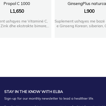
Propol C 1000
GinsengPlus naturc
L
1,650
L
900
nt ushqyes me Vitaminë C,
Suplement ushqyes me bazë 
 Zink dhe ekstrakte bimore,...
e Ginseng Korean, siberian, G
STAY IN THE KNOW WITH ELBA
Sign-up for our monthly newsletter to lead a healthier life.