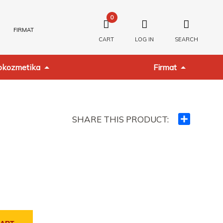
0
FIRMAT
CART
LOG IN
SEARCH
kozmetika
Firmat
SHARE THIS PRODUCT:
Ndajeni
me
të
tjerët