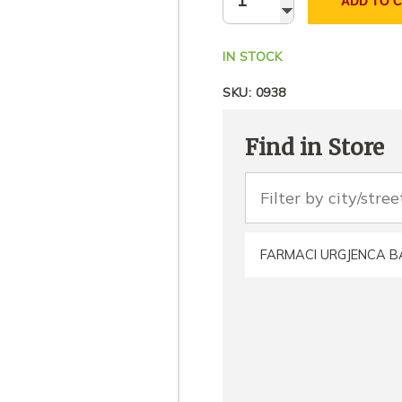
ADD TO 
IN STOCK
SKU:
0938
Find in Store
FARMACI URGJENCA 