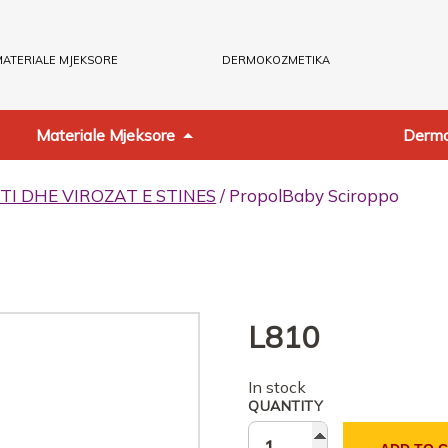
ATERIALE MJEKSORE
DERMOKOZMETIKA
Materiale Mjeksore
Dermo
TI DHE VIROZAT E STINES
/ PropolBaby Sciroppo
L
810
In stock
QUANTITY