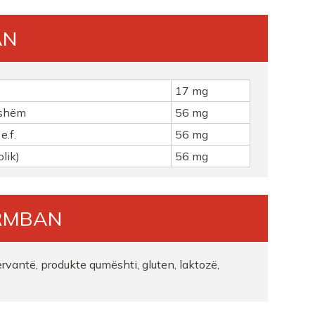
AN
17 mg
gshëm
56 mg
e.f.
56 mg
olik)
56 mg
RMBAN
servantë, produkte qumështi, gluten, laktozë,