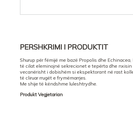
PERSHKRIMI I PRODUKTIT
Shurup për fëmijë me bazë Propolis dhe Echinacea, E
të cilat eleminojnë sekrecionet e tepërta dhe nxisin
vecanërisht i dobishëm si ekspektorant në rast kolle
të cliruar rrugët e frymëmarrjes.
Me shije të këndshme luleshtrydhe.
Produkt
Vegjetarian