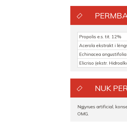
PERMB
Propolis e.s. tit. 12%
Acerola ekstrakt i lën
Echinacea angustifolia 
Elicriso (ekstr. Hidroalk
NUK PE
Ngjyrues artificial, kon
OMG.