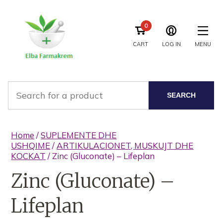
0
CART
LOG IN
MENU
SEARCH
Home
/
SUPLEMENTE DHE
USHQIME
/
ARTIKULACIONET, MUSKUJT DHE
KOCKAT
/ Zinc (Gluconate) – Lifeplan
Zinc (Gluconate) –
Lifeplan