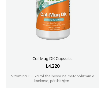
Cal-Mag DK Capsules
L
4,220
Vitamina D3, ka rol thelbësor në metabolizmin e
kockave, përthithjen...