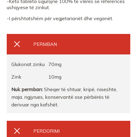
-Këto tableta sigurojnë 100% të vlerës së referencës
ushqyese të zinkut.
-I përshtatshëm për vegjetarianët dhe veganët.
PERMBAN
Glukonat zinku 70mg
Zink 10mg
Nuk permban:
Sheqer të shtuar, kripë, niseshte,
maja, ngjyrues, konservantë ose përbërës të
derivuar nga kafshët.
PERDORIMI