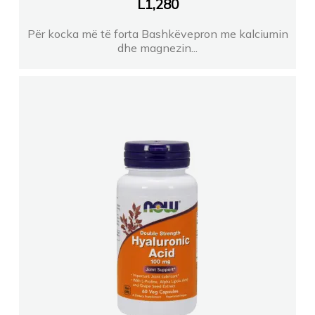
L
1,280
Për kocka më të forta Bashkëvepron me kalciumin
dhe magnezin...