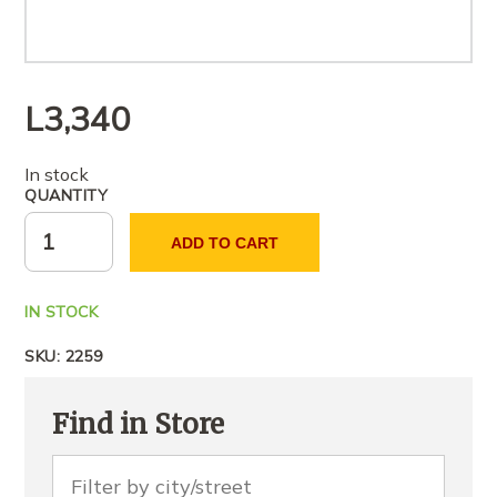
L
3,340
In stock
QUANTITY
ADD TO CART
IN STOCK
SKU:
2259
Find in Store