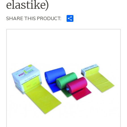
elastike)
SHARE THIS PRODUCT:
Ndajeni
me
të
tjerët