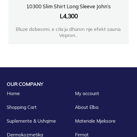
10300 Slim Shirt Long Sleeve John’s
L
4,300
Bluze dobesimi, e cila ju dhuron nje efekt sauna.
Vepron...
OUR COMPANY
Home
My account
Shopping Cart
About Elba
Suplemente & Ushqime
Materiale Mjeksore
Dermokozmetika
Firmat