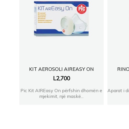
KIT AEROSOLI AIREASY ON
RINO
L
2,700
Pic Kit AIREasy On përfshin dhomën e
Aparat i d
mjekimit, një maskë...