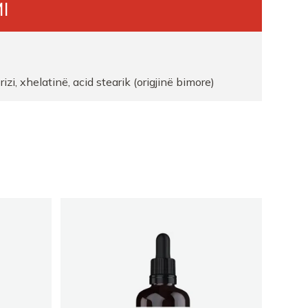
I
y
neSR
rizi, xhelatinë, acid stearik (origjinë bimore)