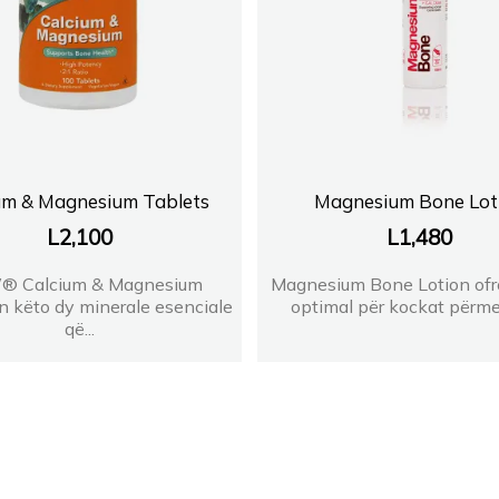
um & Magnesium Tablets
Magnesium Bone Lot
L
2,100
L
1,480
 Calcium & Magnesium
Magnesium Bone Lotion ofr
 këto dy minerale esenciale
optimal për kockat përmes
që...