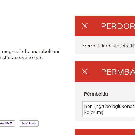
Farmaci Mona Tr
PERDOR
Farmaci Elda
Farmaci Premium
Merrni 1 kapsulë cdo di
mi, magnezi dhe metabolizmi
 strukturave të tyre.
Farmaci Andi Matraku 
PERMB
FARMACI NECKASR
FARMACI ESLER
Përmbajtja
FARMACI FARMASOL 
Bor (nga boroglukonat
kalciumi)
FARMACI PHARMA 10
FARMACI FARMACITYF