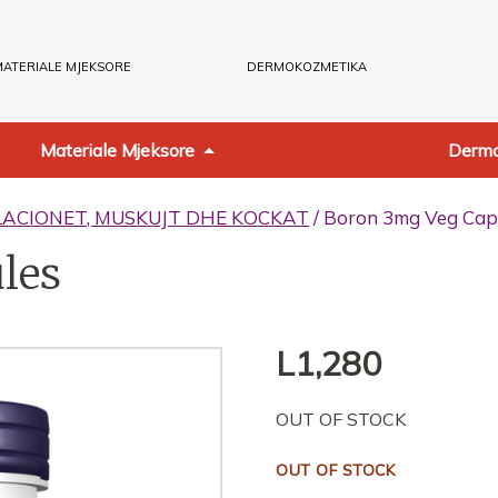
ATERIALE MJEKSORE
DERMOKOZMETIKA
Materiale Mjeksore
Dermo
LACIONET, MUSKUJT DHE KOCKAT
/ Boron 3mg Veg Cap
les
L
1,280
OUT OF STOCK
OUT OF STOCK