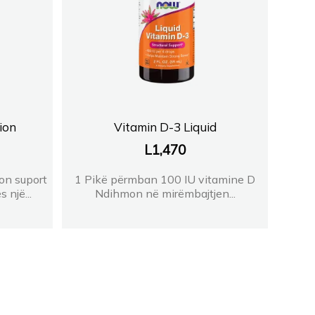
ion
Vitamin D-3 Liquid
L
1,470
on suport
1 Pikë përmban 100 IU vitamine D
 një...
Ndihmon në mirëmbajtjen...