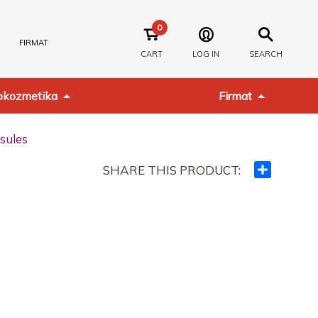
0
FIRMAT
CART
LOG IN
SEARCH
kozmetika
Firmat
sules
SHARE THIS PRODUCT:
Ndajeni
me
të
tjerët