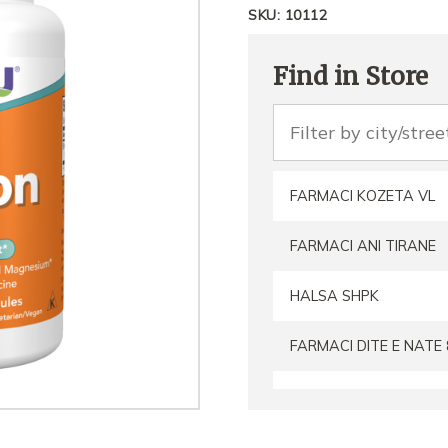
SKU:
10112
Find in Store
FARMACI KOZETA VL
FARMACI ANI TIRANE
HALSA SHPK
FARMACI DITE E NATE 
Farmaci SAPIENZA
FARMACI DITE E NATE 