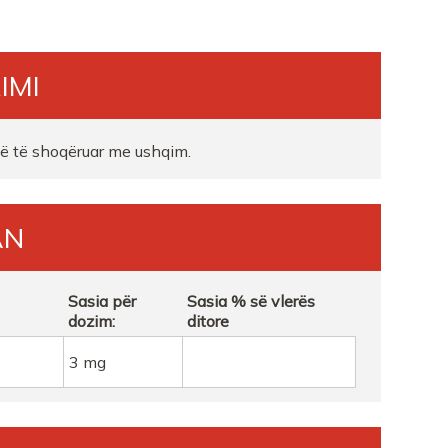
IMI
të të shoqëruar me ushqim.
PF
AN
Sasia për
Sasia % së vlerës
dozim:
ditore
DON BOSKO
3 mg
ISHTA 1