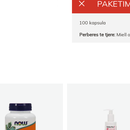
PAKETIM
Farmaci Deni Pharmac
100 kapsula
Farmaci Nr 3 Idajet Ca
Perberes te tjere:
Miell o
FARMACI EVA Tirane
Farmaci Sidi 2
FARMACI ALAN Tirane
Farmaci Elda