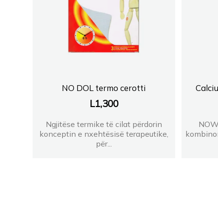
NO DOL termo cerotti
Calci
L
1,300
Ngjitëse termike të cilat përdorin
NOW®
konceptin e nxehtësisë terapeutike,
kombinon
për...