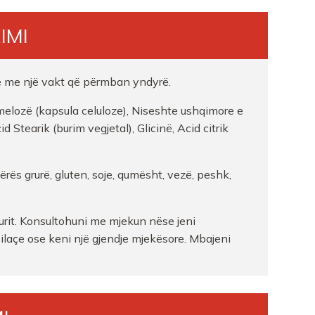
IMI
ë me një vakt që përmban yndyrë.
elozë (kapsula celuloze), Niseshte ushqimore e
d Stearik (burim vegjetal), Glicinë, Acid citrik
ës grurë, gluten, soje, qumësht, vezë, peshk,
urit. Konsultohuni me mjekun nëse jeni
 ilaçe ose keni një gjendje mjekësore. Mbajeni