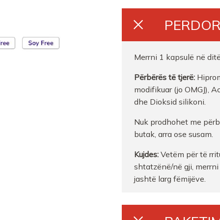
PERDOR
Merrni 1 kapsulë në dit
Përbërës të tjerë:
Hiprom
modifikuar (jo OMGJ), Aci
dhe Dioksid silikoni.
Nuk prodhohet me përbër
butak, arra ose susam.
Kujdes:
Vetëm për të rrit
shtatzënë/në gji, merrni
jashtë larg fëmijëve.