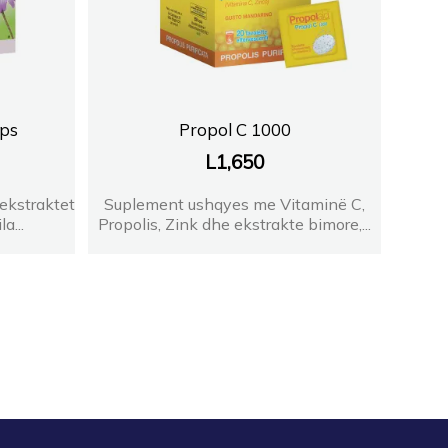
aps
Propol C 1000
L
1,650
ekstraktet
Suplement ushqyes me Vitaminë C,
a...
Propolis, Zink dhe ekstrakte bimore,...