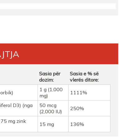
ES
ER
ES
JTJA
Sasia për
Sasia e % së
dozim:
vlerës ditore:
1 g (1,000
orbik)
1111%
mg)
iferol D3) (nga
50 mcg
250%
(2,000 IU)
 75 mg zink
15 mg
136%