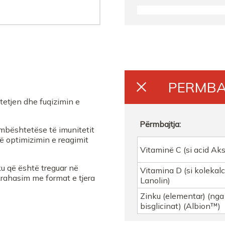
FARMACI SUELA DURR
FARMACI EDRASHKOD
FARMACI SUELA DURR
PERMBA
Farmaci Elda
etjen dhe fuqizimin e
FARMACI BUTRINTI
Përmbajtja:
 mbështetëse të imunitetit
 optimizimin e reagimit
Farmaci Elda
Vitaminë C (si acid Aks
ku që është treguar në
Farmaci Elda
Vitamina D (si kolekalc
 krahasim me format e tjera
Lanolin)
Zinku (elementar) (nga
bisglicinat) (Albion™)