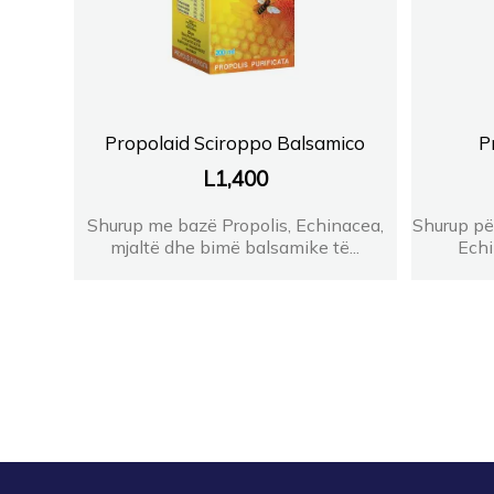
Propolaid Sciroppo Balsamico
P
L
1,400
Shurup me bazë Propolis, Echinacea,
Shurup pë
mjaltë dhe bimë balsamike të...
Echi