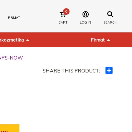
0
FIRMAT
CART
LOG IN
SEARCH
kozmetika
Firmat
VCAPS-NOW
SHARE THIS PRODUCT:
Ndajeni
me
të
tjerët