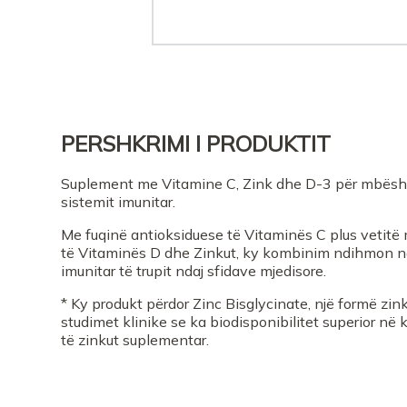
PERSHKRIMI I PRODUKTIT
Suplement me Vitamine C, Zink dhe D-3 për mbësht
sistemit imunitar.
Me fuqinë antioksiduese të Vitaminës C plus vetitë
të Vitaminës D dhe Zinkut, ky kombinim ndihmon në
imunitar të trupit ndaj sfidave mjedisore.
* Ky produkt përdor Zinc Bisglycinate, një formë zin
studimet klinike se ka biodisponibilitet superior në
të zinkut suplementar.