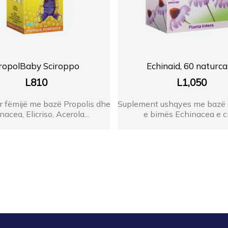
ropolBaby Sciroppo
Echinaid, 60 naturc
L
810
L
1,050
r fëmijë me bazë Propolis dhe
Suplement ushqyes me bazë 
nacea, Elicriso, Acerola...
e bimës Echinacea e cil