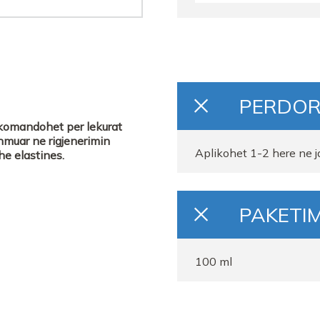
Farmaci Elda
PERDOR
Rekomandohet per lekurat
hmuar ne rigjenerimin
Aplikohet 1-2 here ne j
he elastines.
PAKETIM
100 ml