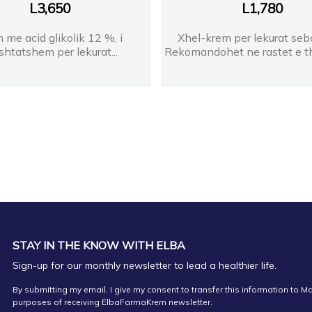
L
3,650
L
1,780
 me acid glikolik 12 %, i
Xhel-krem per lekurat sebo
shtatshem per lekurat...
Rekomandohet ne rastet e tha
STAY IN THE KNOW WITH ELBA
Sign-up for our monthly newsletter to lead a healthier life.
By submitting my email, I give my consent to transfer this information to Ma
purposes of receiving ElbaFarmaKrem newsletter.