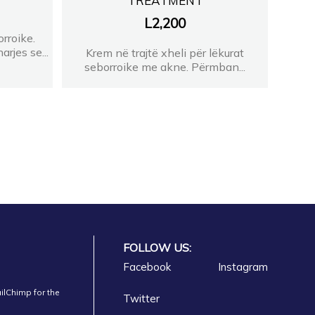
TREATMENT
L
2,200
rroike.
rjes se...
Krem në trajtë xheli për lëkurat
seborroike me akne. Përmban...
FOLLOW US:
Facebook
Instagram
ilChimp for the
Twitter