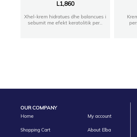
L
1,860
Xhel-krem hidratues dhe balancues i
Krem
sebumit me efekt keratolitik per...
per
OUR COMPANY
Home
My account
Shopping Cart
About Elba