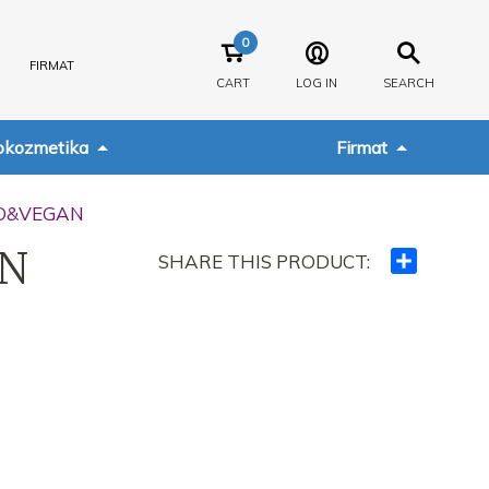
0
FIRMAT
CART
LOG IN
SEARCH
kozmetika
Firmat
BIO&VEGAN
AN
SHARE THIS PRODUCT:
Ndajeni
me
të
tjerët