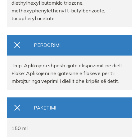
diethylhexyl butamido triazone,
methoxyphenylethenyl t-butylbenzoate,
FARMACI KSANTI FARMA TIRANE
tocopheryl acetate.
PERDORIMI
Trup: Aplikojeni shpesh gjatë ekspozimit në diell.
Flokë: Aplikojeni në gjatësinë e flokëve për t’i
mbrojtur nga veprimi i diellit dhe kripës së detit.
PAKETIMI
150 ml.