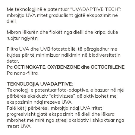
Me teknologjinë e patentuar “UVADAPTIVE TECH”:
Farmaci LAURAFARM LELA shpk
mbrojtja UVA rritet gradualisht gjatë ekspozimit në
diell.
Farmaci 4 LIFE Tr
Mbron lëkurën dhe flokët nga dielli dhe kripa, duke
ruajtur ngjyrën.
Farmaci Anisa Mullahi
Filtra UVA dhe UVB fotostabilë, të përzgjedhur me
kujdes për të minimizuar ndikimin në biodiversitetin
detar.
FARMACI DIAMANTI Klajda Dhiamandi
Pa
OCTINOXATE, OXYBENZONE dhe OCTOCRILENE
.
Pa nano-filtra.
FARMACI LEDIAVL
TEKNOLOGJIA UVADAPTIVE:
Teknologji e patentuar foto-adaptive, e bazuar në një
përbërës ekskluziv “aktivizues”, që aktivizohet me
Farmaci ARDITI
ekspozimin ndaj rrezeve UVA.
Falë këtij përbërësi, mbrojtja ndaj UVA rritet
progresivisht gjatë ekspozimit në diell dhe lëkura
Farmaci Rodian Bregu
mbrohet më mirë nga stresi oksidativ i shkaktuar nga
rrezet UVA.