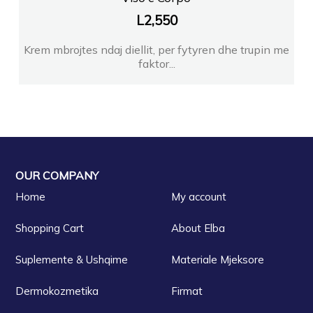
L
2,550
Krem mbrojtes ndaj diellit, per fytyren dhe trupin me
faktor...
OUR COMPANY
Home
My account
Shopping Cart
About Elba
Suplemente & Ushqime
Materiale Mjeksore
Dermokozmetika
Firmat