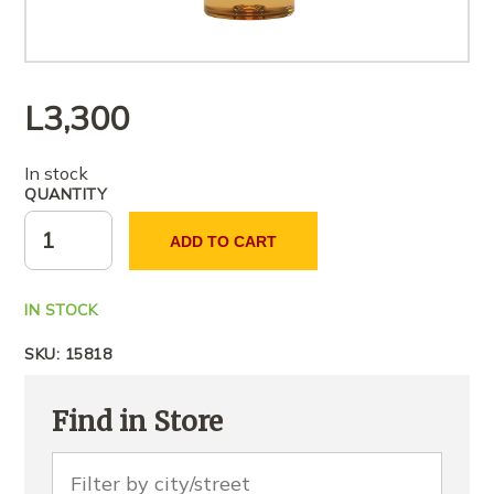
L
3,300
In stock
QUANTITY
ADD TO CART
IN STOCK
SKU:
15818
Find in Store