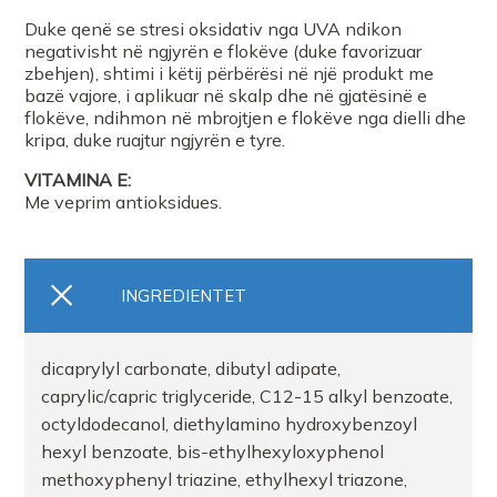
Farmaci Elda
Duke qenë se stresi oksidativ nga UVA ndikon
negativisht në ngjyrën e flokëve (duke favorizuar
FARMACI Salus Rx Lezhe
zbehjen), shtimi i këtij përbërësi në një produkt me
bazë vajore, i aplikuar në skalp dhe në gjatësinë e
flokëve, ndihmon në mbrojtjen e flokëve nga dielli dhe
Farmaci Elda
kripa, duke ruajtur ngjyrën e tyre.
VITAMINA E:
Me veprim antioksidues.
Farmaci Elda
Farmaci Elda
INGREDIENTET
FARMACI SINA
dicaprylyl carbonate, dibutyl adipate,
caprylic/capric triglyceride, C12-15 alkyl benzoate,
Farmaci Elda
octyldodecanol, diethylamino hydroxybenzoyl
hexyl benzoate, bis-ethylhexyloxyphenol
Farmaci Elda
methoxyphenyl triazine, ethylhexyl triazone,