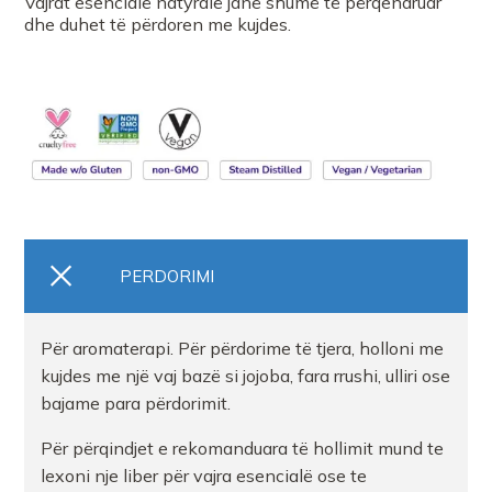
Vajrat esencialë natyralë janë shumë të përqendruar
dhe duhet të përdoren me kujdes.
PERDORIMI
Për aromaterapi. Për përdorime të tjera, holloni me
kujdes me një vaj bazë si jojoba, fara rrushi, ulliri ose
bajame para përdorimit.
Për përqindjet e rekomanduara të hollimit mund te
lexoni nje liber për vajra esencialë ose te