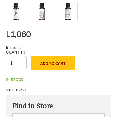
L
1,060
In stock
QUANTITY
ADD TO CART
IN STOCK
SKU:
15227
Find in Store