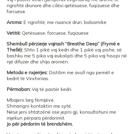
ngrohtë drunore dhe cilësi qetësuese, fuqizuese dhe
forcuese.
Aroma:
E ngrohtë, me nuancë druri, balsamike
Vetitë:
Qetësuese, forcuese, fuqizuese
Shembull përzierje vajrash “Breathe Deep” (Frymë e
Thellë):
Shto 1 pikë vaj kedri dhe 1 pikë vaj pishe, së
bashku me 5 pika vaj eukalipti dhe 5 pika vaj hisopi në
një difuzer dhe shijo aromën.
Metoda e nxjerrjes:
Distilim me avull nga pemët e
kedrit të Virxhinias.
Përmaban:
Vaj të pastër kedri.
Mbajeni larg fëmijëve.
Shmangni kontaktin me sytë.
Nëse jeni shtatzënë ose jepni gji, konsultohuni me
mjekun përpara përdorimit.
Jo për përdorim të brendshëm.