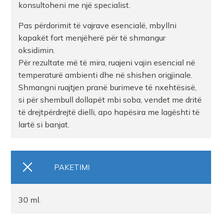
konsultoheni me një specialist.
Pas përdorimit të vajrave esencialë, mbyllni
kapakët fort menjëherë për të shmangur
oksidimin.
Për rezultate më të mira, ruajeni vajin esencial në
temperaturë ambienti dhe në shishen origjinale.
Shmangni ruajtjen pranë burimeve të nxehtësisë,
si për shembull dollapët mbi soba, vendet me dritë
të drejtpërdrejtë dielli, apo hapësira me lagështi të
lartë si banjat.
PAKETIMI
30 ml.