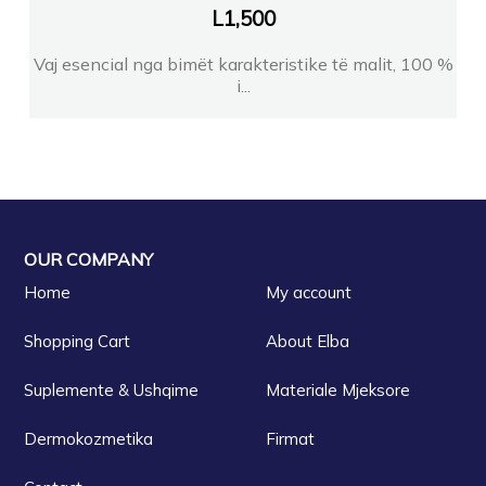
L
1,500
Vaj esencial nga bimët karakteristike të malit, 100 %
i...
OUR COMPANY
Home
My account
Shopping Cart
About Elba
Suplemente & Ushqime
Materiale Mjeksore
Dermokozmetika
Firmat