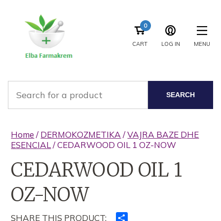
0
CART
LOG IN
MENU
SEARCH
Home
/
DERMOKOZMETIKA
/
VAJRA BAZE DHE
ESENCIAL
/ CEDARWOOD OIL 1 OZ-NOW
CEDARWOOD OIL 1
OZ-NOW
SHARE THIS PRODUCT:
Ndajeni