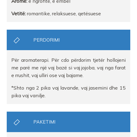
Aromë
:
e ngrohtë, e ëmbël
Vetitë
:
romantike, relaksuese, qetësuese
PERDORIMI
Për aromaterapi. Për cdo përdorim tjetër hollojeni
me parë me një vaj bazë si vaj jojoba, vaj nga farat
e rrushit, vaj ulliri ose vaj bajame.
*Shto nga 2 pika vaj lavande, vaj jasemini dhe 15
pika vaj vanilje.
PAKETIMI