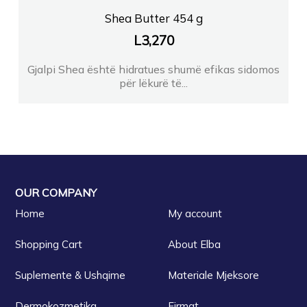
Shea Butter 454 g
L
3,270
Gjalpi Shea është hidratues shumë efikas sidomos
për lëkurë të...
OUR COMPANY
Home
My account
Shopping Cart
About Elba
Suplemente & Ushqime
Materiale Mjeksore
Dermokozmetika
Firmat