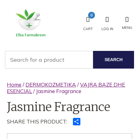
0
MENU
CART
LOG IN
SEARCH
Home
/
DERMOKOZMETIKA
/
VAJRA BAZE DHE
ESENCIAL
/ Jasmine Fragrance
Jasmine Fragrance
SHARE THIS PRODUCT:
Ndajeni
me
të