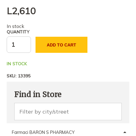
L
2,610
In stock
QUANTITY
ADD TO CART
IN STOCK
SKU:
13395
Find in Store
Farmaci BARON S PHARMACY