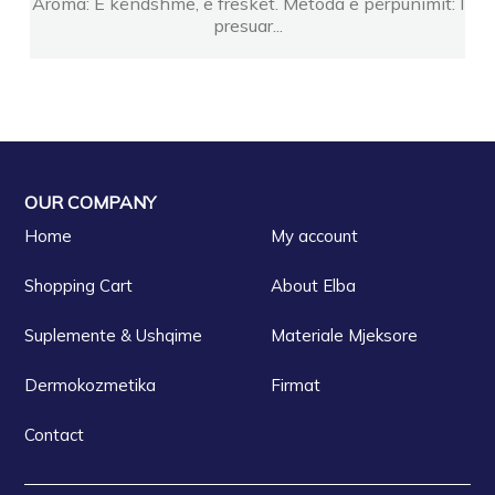
Aroma: E këndshme, e freskët. Metoda e përpunimit: I
presuar...
OUR COMPANY
Home
My account
Shopping Cart
About Elba
Suplemente & Ushqime
Materiale Mjeksore
Dermokozmetika
Firmat
Contact