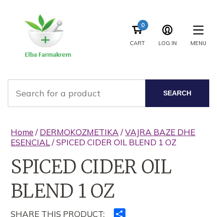
0
CART
LOG IN
MENU
SEARCH
Home
/
DERMOKOZMETIKA
/
VAJRA BAZE DHE
ESENCIAL
/ SPICED CIDER OIL BLEND 1 OZ
SPICED CIDER OIL
BLEND 1 OZ
SHARE THIS PRODUCT:
Ndajeni