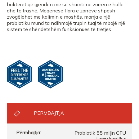
bakteret që gjenden më së shumti në zorrën e hollë
FARMACI BIO PLUS SHPK
dhe të trashë. Meqenëse flora e zorrëve shpesh
zvogëlohet me kalimin e moshës, marrja e një
probiotiku mund ta ndihmojë trupin tuaj të mbajë një
FARMACI JULI PATOS
sistem të shëndetshëm funksionues të tretjes.
FARMACI BIO PLUS SHPK
FARMACI FLORI
Farmaci Orange farmaci 007
PERMBAJTJA
Probiotik 55 miljn CFU