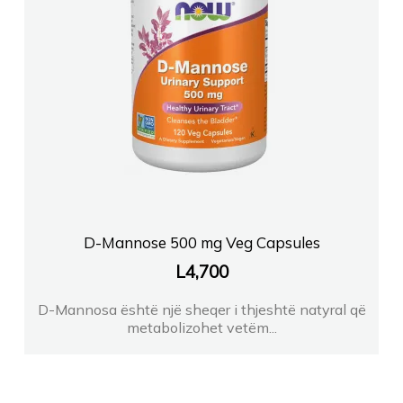
D-Mannose 500 mg Veg Capsules
L
4,700
D-Mannosa është një sheqer i thjeshtë natyral që
metabolizohet vetëm...