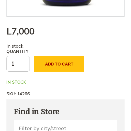
L
7,000
In stock
QUANTITY
ADD TO CART
IN STOCK
SKU:
14266
Find in Store