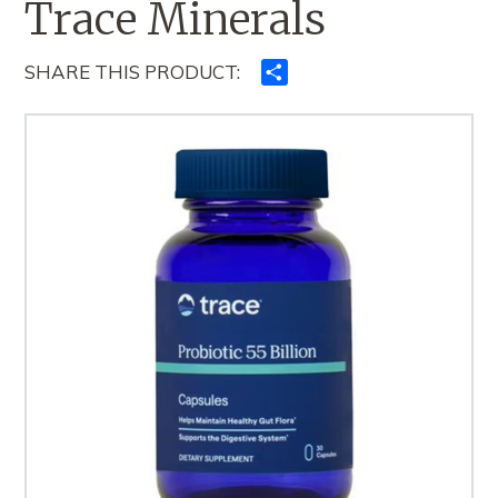
Trace Minerals
SHARE THIS PRODUCT:
Ndajeni
me
të
tjerët