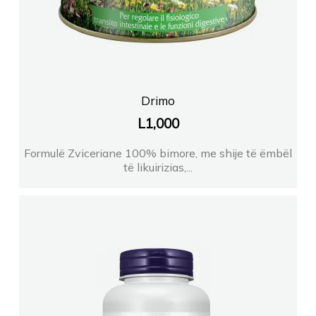
Drimo
L
1,000
Formulë Zviceriane 100% bimore, me shije të ëmbël
të likuirizias,...