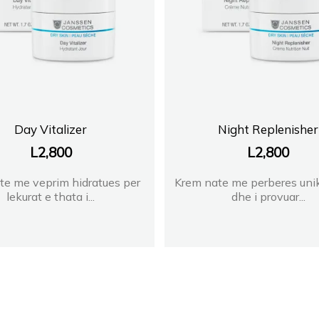
Day Vitalizer
Night Replenisher
L
2,800
L
2,800
te me veprim hidratues per
Krem nate me perberes unik
lekurat e thata i...
dhe i provuar...