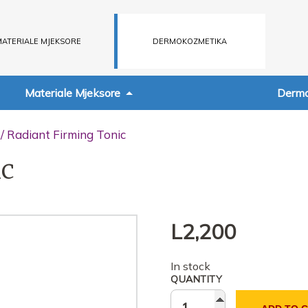
ATERIALE MJEKSORE
DERMOKOZMETIKA
Materiale Mjeksore
Dermo
/ Radiant Firming Tonic
ic
L
2,200
In stock
QUANTITY