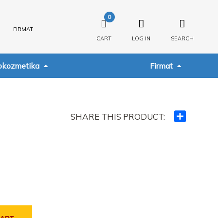
0
FIRMAT
CART
LOG IN
SEARCH
kozmetika
Firmat
SHARE THIS PRODUCT:
Ndajeni
me
të
tjerët