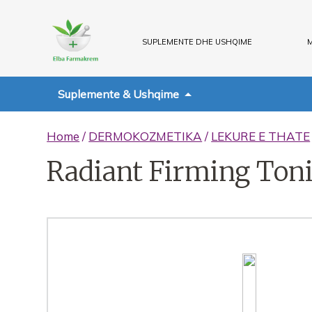
SUPLEMENTE DHE USHQIME
M
Suplemente & Ushqime
Home
/
DERMOKOZMETIKA
/
LEKURE E THATE
Radiant Firming Ton