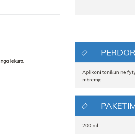
PERDOR
 nga lekura.
Aplikoni tonikun ne f
mbremje
PAKETIM
200 ml