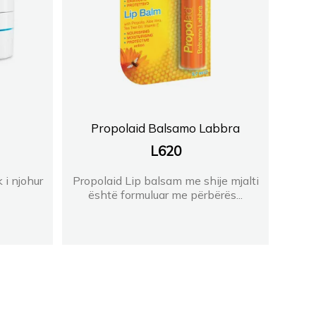
Propolaid Balsamo Labbra
L
620
 i njohur
Propolaid Lip balsam me shije mjalti
është formuluar me përbërës...