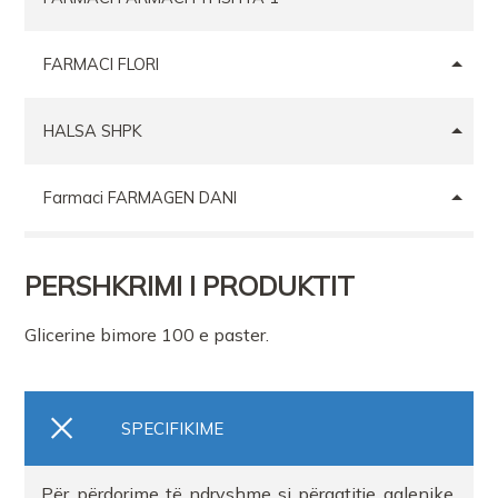
FARMACI FLORI
HALSA SHPK
Farmaci FARMAGEN DANI
Farmaci NERSI PHARMA
PERSHKRIMI I PRODUKTIT
FARMACI DAJA2
Glicerine bimore 100 e paster.
SPECIFIKIME
Për përdorime të ndryshme si përgatitje galenike,