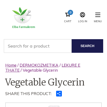
0
CART
LOG IN
MENU
SEARCH
Home
/
DERMOKOZMETIKA
/
LEKURE E
THATE
/ Vegetable Glycerin
Vegetable Glycerin
SHARE THIS PRODUCT:
Ndajeni
me
të