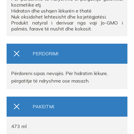
kozmetike etj.
Hidraton dhe ushqen lëkurën e thatë
Nuk oksidohet lehtesisht dhe ka jetëgjatësi.
Produkt natyral i derivuar nga vaji Jo-GMO i
palmës, farave të rrushit dhe kokosit.
PERDORIMI
Përdoreni sipas nevojës. Për hidratim lëkure,
përgatitje të ndryshme ose masazh.
PAKEITMI
473 ml