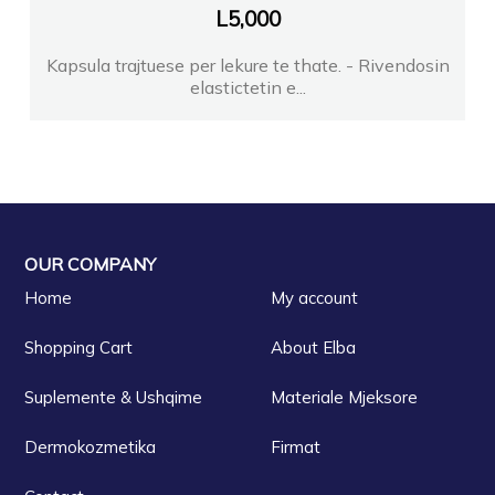
L
5,000
Kapsula trajtuese per lekure te thate. - Rivendosin
elastictetin e...
OUR COMPANY
Home
My account
Shopping Cart
About Elba
Suplemente & Ushqime
Materiale Mjeksore
Dermokozmetika
Firmat