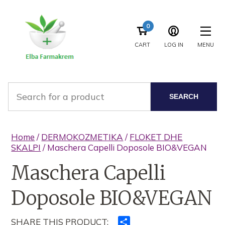
0
CART
LOG IN
MENU
SEARCH
Home
/
DERMOKOZMETIKA
/
FLOKET DHE
SKALPI
/ Maschera Capelli Doposole BIO&VEGAN
Maschera Capelli
Doposole BIO&VEGAN
SHARE THIS PRODUCT:
Ndajeni