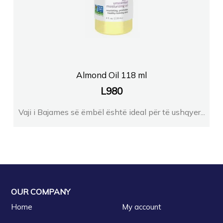
Almond Oil 118 ml
L
980
Vaji i Bajames së ëmbël është ideal për të ushqyer...
OUR COMPANY
Home
My account