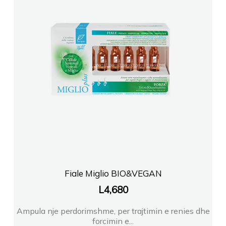
Fiale Miglio BIO&VEGAN
L
4,680
Ampula nje perdorimshme, per trajtimin e renies dhe
forcimin e...