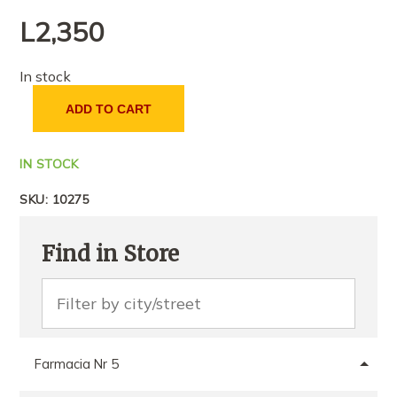
L
2,350
In stock
ADD TO CART
IN STOCK
SKU:
10275
Find in Store
Farmacia Nr 5