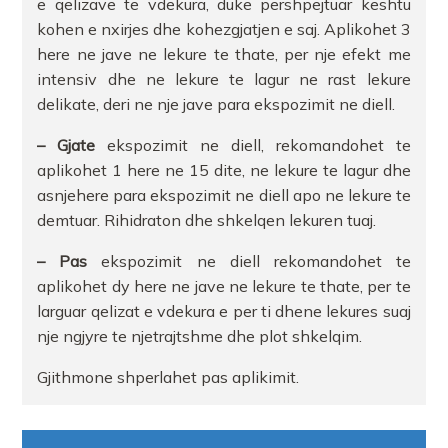
e qelizave te vdekura, duke pershpejtuar keshtu
kohen e nxirjes dhe kohezgjatjen e saj. Aplikohet 3
here ne jave ne lekure te thate, per nje efekt me
intensiv dhe ne lekure te lagur ne rast lekure
delikate, deri ne nje jave para ekspozimit ne diell.
– Gjate
ekspozimit ne diell, rekomandohet te
aplikohet 1 here ne 15 dite, ne lekure te lagur dhe
asnjehere para ekspozimit ne diell apo ne lekure te
demtuar. Rihidraton dhe shkelqen lekuren tuaj.
– Pas
ekspozimit ne diell rekomandohet te
aplikohet dy here ne jave ne lekure te thate, per te
larguar qelizat e vdekura e per ti dhene lekures suaj
nje ngjyre te njetrajtshme dhe plot shkelqim.
Gjithmone shperlahet pas aplikimit.