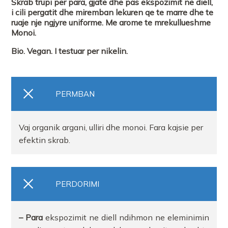
Skrab trupi per para, gjate dhe pas ekspozimit ne diell,
i cili pergatit dhe miremban lekuren qe te marre dhe te
ruaje nje ngjyre uniforme. Me arome te mrekullueshme
Monoi.
Bio. Vegan. I testuar per nikelin.
PERMBAN
Vaj organik argani, ulliri dhe monoi. Fara kajsie per
efektin skrab.
PERDORIMI
– Para
ekspozimit ne diell ndihmon ne eleminimin