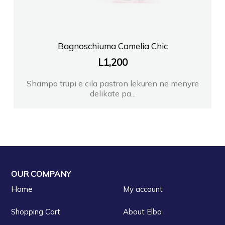
Bagnoschiuma Camelia Chic
L
1,200
Shampo trupi e cila pastron lekuren ne menyre
delikate pa...
OUR COMPANY
Home
My account
Shopping Cart
About Elba