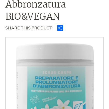
Abbronzatura
BIO&VEGAN
SHARE THIS PRODUCT:
Ndajeni
me
të
tjerët