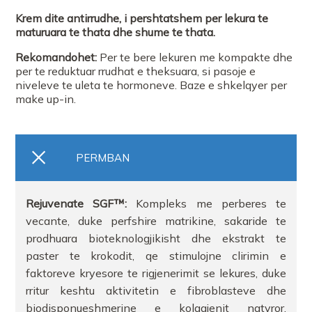
Krem dite antirrudhe, i pershtatshem per lekura te
maturuara te thata dhe shume te thata.
Rekomandohet:
Per te bere lekuren me kompakte dhe
per te reduktuar rrudhat e theksuara, si pasoje e
niveleve te uleta te hormoneve. Baze e shkelqyer per
make up-in.
PERMBAN
Rejuvenate SGF™:
Kompleks me perberes te
vecante, duke perfshire matrikine, sakaride te
prodhuara bioteknologjikisht dhe ekstrakt te
paster te krokodit, qe stimulojne clirimin e
faktoreve kryesore te rigjenerimit se lekures, duke
rritur keshtu aktivitetin e fibroblasteve dhe
biodisponueshmerine e kolagjenit natyror,