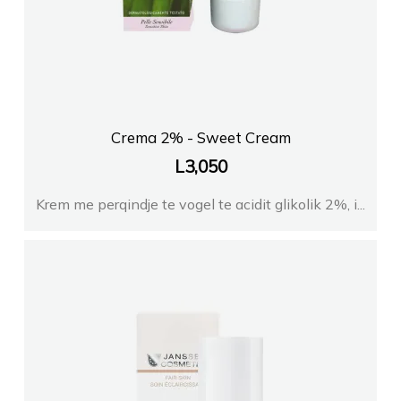
Crema 2% - Sweet Cream
L
3,050
Krem me perqindje te vogel te acidit glikolik 2%, i...