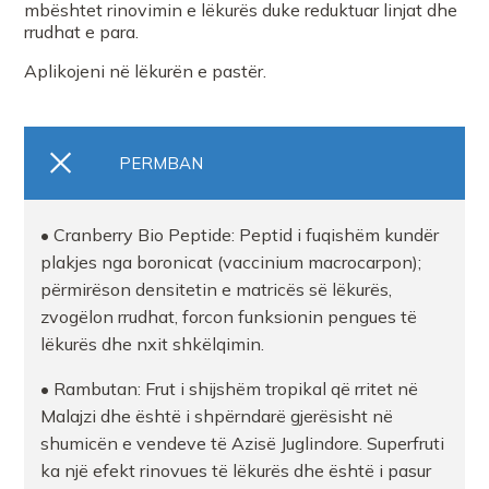
mbështet rinovimin e lëkurës duke reduktuar linjat dhe
rrudhat e para.
Aplikojeni në lëkurën e pastër.
PERMBAN
• Cranberry Bio Peptide: Peptid i fuqishëm kundër
plakjes nga boronicat (vaccinium macrocarpon);
përmirëson densitetin e matricës së lëkurës,
zvogëlon rrudhat, forcon funksionin pengues të
lëkurës dhe nxit shkëlqimin.
• Rambutan: Frut i shijshëm tropikal që rritet në
Malajzi dhe është i shpërndarë gjerësisht në
shumicën e vendeve të Azisë Juglindore. Superfruti
ka një efekt rinovues të lëkurës dhe është i pasur