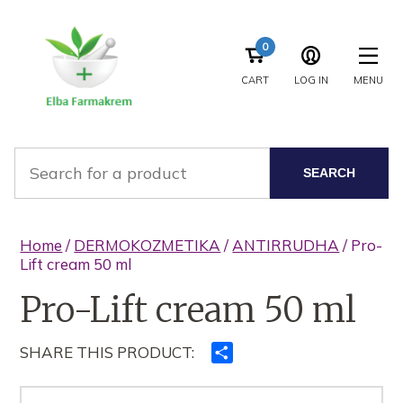
0
CART
LOG IN
MENU
SEARCH
Home
/
DERMOKOZMETIKA
/
ANTIRRUDHA
/ Pro-
Lift cream 50 ml
Pro-Lift cream 50 ml
SHARE THIS PRODUCT:
Ndajeni
me
të