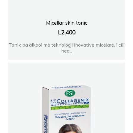
Micellar skin tonic
L
2,400
Tonik pa alkool me teknologji inovative micelare, i cili
heq...