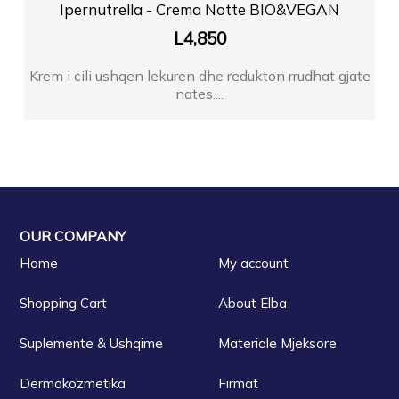
Ipernutrella - Crema Notte BIO&VEGAN
L
4,850
Krem i cili ushqen lekuren dhe redukton rrudhat gjate
nates....
OUR COMPANY
Home
My account
Shopping Cart
About Elba
Suplemente & Ushqime
Materiale Mjeksore
Dermokozmetika
Firmat