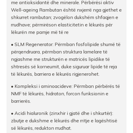
me antioksidantë dhe minerale. Përbërësi aktiv
Well-ageing Rambutan është nxjerrë nga gjethet e
shkurret rambutan; zvogëlon dukshëm shfaqjen e
rrudhave; përmirëson elasticitetin e lëkurës për
lëkurën me pamje më të re
• SLM Regenerator: Përmban fosfolipide shumë të
përqendruara, përmban struktura lamelare të
ngjashme me strukturën e matricës lipidike të
shtresës së korneumit, duke siguruar lipide të reja
të lëkurës, barriera e lëkurës rigjenerohet.
• Kompleksi i aminoacideve: Përmban përbërës të
NMF të lëkurës, hidraton, forcon funksionin e
barrierës.
• Acidi hialuronik (zinxhir i gjatë dhe i shkurtër):
zbutje e dukshme e lëkurës dhe rritje e lagështisë
së lëkurës, redukton rrudhat.