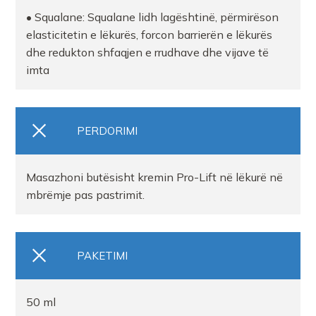
• Squalane: Squalane lidh lagështinë, përmirëson
elasticitetin e lëkurës, forcon barrierën e lëkurës
dhe redukton shfaqjen e rrudhave dhe vijave të
imta
PERDORIMI
Masazhoni butësisht kremin Pro-Lift në lëkurë në
mbrëmje pas pastrimit.
PAKETIMI
50 ml