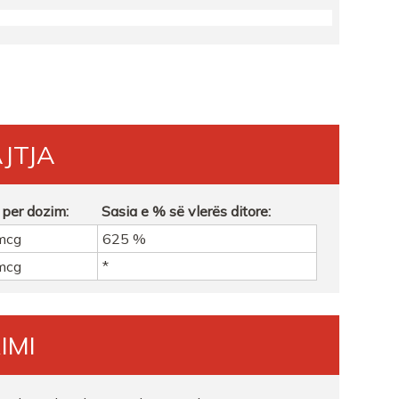
JTJA
A TIRANE
 per dozim:
Sasia e % së vlerës ditore:
mcg
625 %
mcg
*
IMI