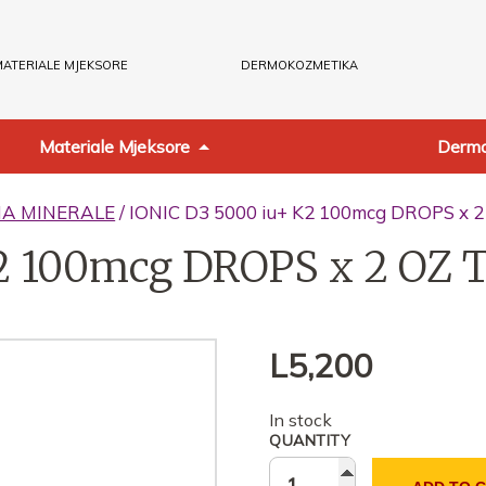
ATERIALE MJEKSORE
DERMOKOZMETIKA
Materiale Mjeksore
Dermo
NA MINERALE
/ IONIC D3 5000 iu+ K2 100mcg DROPS x 
K2 100mcg DROPS x 2 OZ 
L
5,200
In stock
QUANTITY