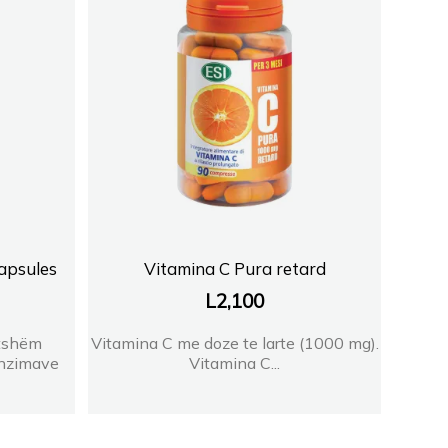
apsules
Vitamina C Pura retard
L
2,100
etshëm
Vitamina C me doze te larte (1000 mg).
enzimave
Vitamina C...