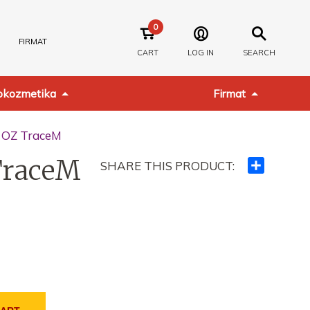
0
FIRMAT
CART
LOG IN
SEARCH
kozmetika
Firmat
2 OZ TraceM
TraceM
SHARE THIS PRODUCT:
Ndajeni
me
të
tjerët