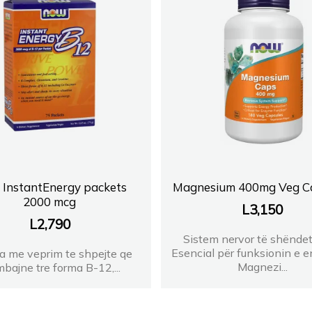
Farmaci Elda
Farmaci Elda
Farmaci Elda
Farmaci Elda
 InstantEnergy packets
Magnesium 400mg Veg C
2000 mcg
L
3,150
L
2,790
Sistem nervor të shënd
Esencial për funksionin e 
a me veprim te shpejte qe
Magnezi...
bajne tre forma B-12,...