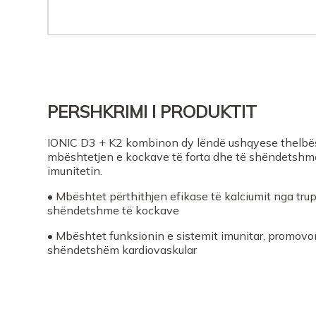
PERSHKRIMI I PRODUKTIT
IONIC D3 + K2 kombinon dy lëndë ushqyese thelbës
mbështetjen e kockave të forta dhe të shëndetshm
imunitetin.
• Mbështet përthithjen efikase të kalciumit nga tr
shëndetshme të kockave
• Mbështet funksionin e sistemit imunitar, promovo
shëndetshëm kardiovaskular