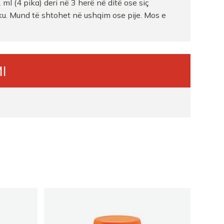
 ml (4 pika) deri në 3 herë në ditë ose siç
. Mund të shtohet në ushqim ose pije. Mos e
I
A TIRANE
i 007
feri
feri