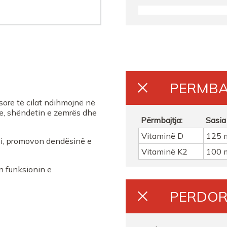
Farmaci Blue Pharma
ELEKTRA PHARMA 2
FARMACI BLLOKUTR
PERMBA
Farmaci Elda
ore të cilat ndihmojnë në
e, shëndetin e zemrës dhe
FARMACI PETAL FARM
Përmbajtja:
Sasia
Vitaminë D
125 
upi, promovon dendësinë e
FARMACI BLERTATR
Vitaminë K2
100 
n funksionin e
Farmaci Elda
PERDOR
Farmaci Elda
FARMACI HANATR