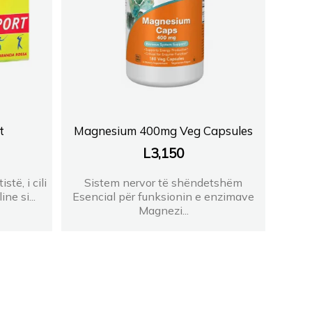
t
Magnesium 400mg Veg Capsules
L
3,150
të, i cili
Sistem nervor të shëndetshëm
ne si...
Esencial për funksionin e enzimave
Magnezi...