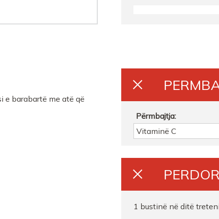
Farmaci Elda
Farmaci Elda
Farmaci Elda
PERMBA
Farmaci Elda
 e barabartë me atë që
Farmaci Elda
Përmbajtja:
Vitaminë C
Farmaci Elda
Farmaci Elda
PERDOR
Farmaci Elda
1 bustinë në ditë treten
Farmaci Elda