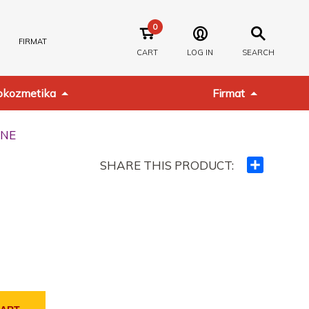
0
FIRMAT
CART
LOG IN
SEARCH
kozmetika
Firmat
INE
SHARE THIS PRODUCT:
Ndajeni
me
të
tjerët