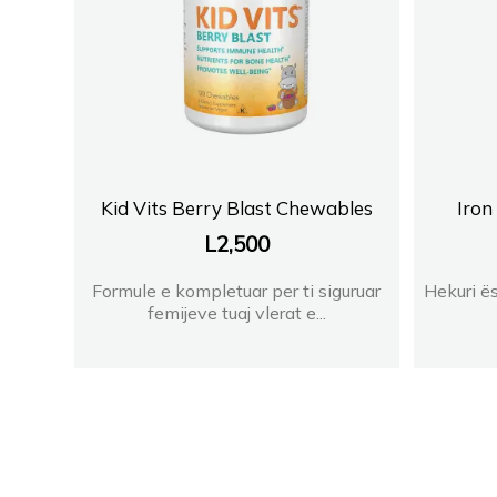
Kid Vits Berry Blast Chewables
Iron
L
2,500
Formule e kompletuar per ti siguruar
Hekuri ës
femijeve tuaj vlerat e...