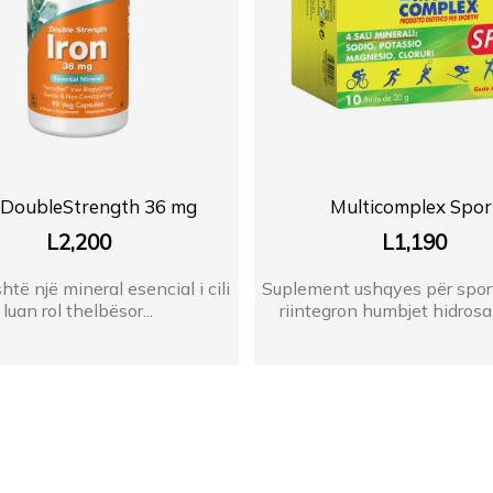
 DoubleStrength 36 mg
Multicomplex Spor
L
2,200
L
1,190
htë një mineral esencial i cili
Suplement ushqyes për sportis
luan rol thelbësor...
riintegron humbjet hidrosali