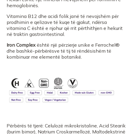
hemoglobinës.
Vitamina B12 dhe acidi folik janë të nevojshëm për
FARMACI NR 3 ELBASAN
prodhimin e qelizave të kuqe të gjakut, ndërsa
vitamina C është e njohur që rrit përthithjen e hekurit
në traktin gastrointestinal.
FARMACI GJERMANE 2 ELBASAN
Iron Complex
është një përzierje unike e Ferrochel®
dhe bashkë-përbërësve të tij të rëndësishëm të
Farmaci Orange Farmaci 11
kombinuar me elementë botanikë.
FARMACI FARMACITYFISHTA 1
Farmaci Elda
Farmaci JAKOSH
ALINA BABYSTORE
Përbërës të tjerë: Celulozë mikrokristaline, Acid Stearik
(burim bimor), Natrium Croskarmellozë, Maltodekstrinë