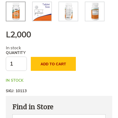
L
2,000
In stock
QUANTITY
ADD TO CART
IN STOCK
SKU:
10113
Find in Store