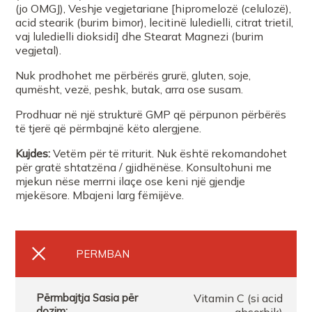
(jo OMGJ), Veshje vegjetariane [hipromelozë (celulozë),
Farmaci BULICA PHARMA
acid stearik (burim bimor), lecitinë luledielli, citrat trietil,
vaj luledielli dioksidi] dhe Stearat Magnezi (burim
vegjetal).
Farmaci BULICA PHARMA Tr
Nuk prodhohet me përbërës grurë, gluten, soje,
qumësht, vezë, peshk, butak, arra ose susam.
FARMACI SUELA DURRES
Prodhuar në një strukturë GMP që përpunon përbërës
të tjerë që përmbajnë këto alergjene.
FARMACI ISAKU PLAZH DR
Kujdes:
Vetëm për të rriturit. Nuk është rekomandohet
për gratë shtatzëna / gjidhënëse. Konsultohuni me
mjekun nëse merrni ilaçe ose keni një gjendje
Farmaci BULICA PHARMA
mjekësore. Mbajeni larg fëmijëve.
FARMACI FARMACITYFISHTA 1
PERMBAN
Farmaci NIKH Health Beauty
Vitamin C (si acid
FARMACI JOTE