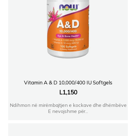
Vitamin A & D 10,000/400 IU Softgels
L
1,150
Ndihmon në mirëmbajtjen e kockave dhe dhëmbëve
E nevojshme për...