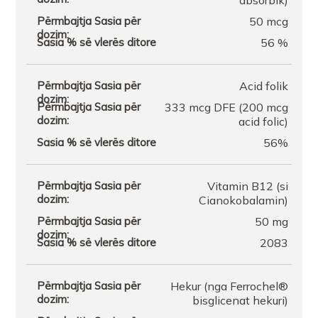
absorbik)
50 mcg
FARMACI FARMACITYFISHTA 1
56 %
Acid folik
333 mcg DFE (200 mcg
acid folic)
56%
Vitamin B12 (si
Cianokobalamin)
50 mg
2083
Hekur (nga Ferrochel®
bisglicenat hekuri)